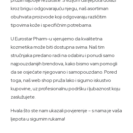
pružili najbolje rezultate. S vizijom da ljepota dolazi
kroz brigu i odgovarajuću njegu, naš asortiman
obuhvata proizvode koji odgovaraju različitim
tipovima kože i specifičnim potrebama.
U Eurostar Pharm-u vjerujemo da kvalitetna
kozmetika može biti dostupna svima. Naš tim
stručnjaka predano radi na odabiru i ponudi samo
najpouzdanijih brendova, kako bismo vam pomogli
da se osjećate njegovano i samopouzdano. Pored
toga, naš web shop pruža lako i sigurno iskustvo
kupovine, uz profesionalnu podršku i ljubaznost koju
zaslužujete.
Hvala što ste nam ukazali povjerenje – s nama je vaša
ljepota u sigurnim rukama!