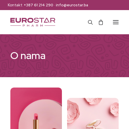
Kontakt:
+387 61 214 290
·
info@eurostar.ba
Naslovna
O nama
Web Shop
Brendovi
O nama
Kontakt