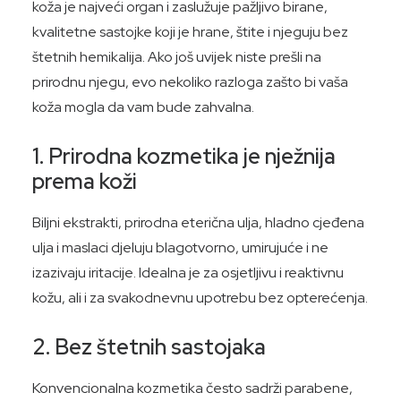
koža je najveći organ i zaslužuje pažljivo birane,
kvalitetne sastojke koji je hrane, štite i njeguju bez
štetnih hemikalija. Ako još uvijek niste prešli na
prirodnu njegu, evo nekoliko razloga zašto bi vaša
koža mogla da vam bude zahvalna.
1.
Prirodna kozmetika je nježnija
prema koži
Biljni ekstrakti, prirodna eterična ulja, hladno cjeđena
ulja i maslaci djeluju blagotvorno, umirujuće i ne
izazivaju iritacije. Idealna je za osjetljivu i reaktivnu
kožu, ali i za svakodnevnu upotrebu bez opterećenja.
2.
Bez štetnih sastojaka
Konvencionalna kozmetika često sadrži parabene,