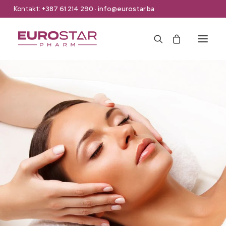
Kontakt:
+387 61 214 290
·
info@eurostar.ba
Naslovna
Web Shop
Brendovi
O nama
Kontakt