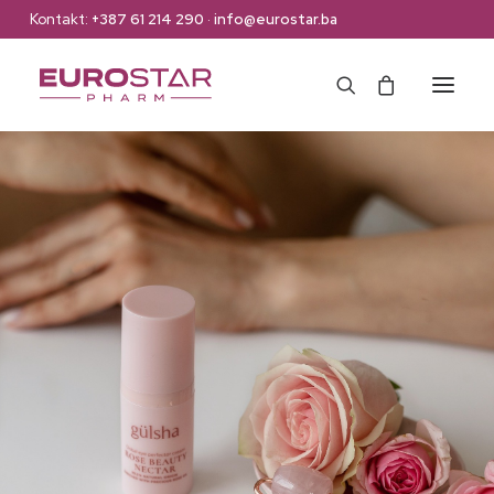
Kontakt:
+387 61 214 290
·
info@eurostar.ba
Naslovna
Web Shop
Brendovi
O nama
Kontakt