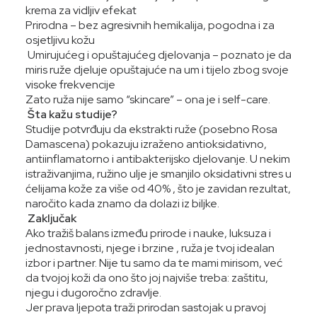
krema za vidljiv efekat
Prirodna – bez agresivnih hemikalija, pogodna i za
osjetljivu kožu
Umirujućeg i opuštajućeg djelovanja – poznato je da
miris ruže djeluje opuštajuće na um i tijelo zbog svoje
visoke frekvencije
Zato ruža nije samo “skincare” – ona je i self-care.
Šta kažu studije?
Studije potvrđuju da ekstrakti ruže (posebno Rosa
Damascena) pokazuju izraženo antioksidativno,
antiinflamatorno i antibakterijsko djelovanje. U nekim
istraživanjima, ružino ulje je smanjilo oksidativni stres u
ćelijama kože za više od 40% , što je zavidan rezultat,
naročito kada znamo da dolazi iz biljke.
Zaključak
Ako tražiš balans između prirode i nauke, luksuza i
jednostavnosti, njege i brzine , ruža je tvoj idealan
izbor i partner. Nije tu samo da te mami mirisom, već
da tvojoj koži da ono što joj najviše treba: zaštitu,
njegu i dugoročno zdravlje.
Jer prava ljepota traži prirodan sastojak u pravoj