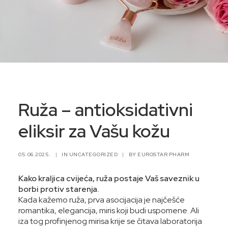
Ruža – antioksidativni
eliksir za Vašu kožu
05.06.2025.
|
IN
UNCATEGORIZED
|
BY
EUROSTAR PHARM
Kako kraljica cvijeća, ruža postaje Vaš saveznik u
borbi protiv starenja.
Kada kažemo ruža, prva asocijacija je najčešće
romantika, elegancija, miris koji budi uspomene. Ali
iza tog profinjenog mirisa krije se čitava laboratorija