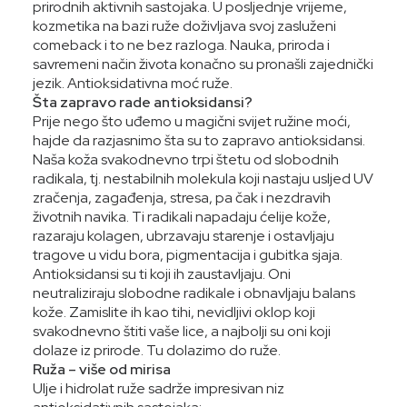
prirodnih aktivnih sastojaka. U posljednje vrijeme,
kozmetika na bazi ruže doživljava svoj zasluženi
comeback i to ne bez razloga. Nauka, priroda i
savremeni način života konačno su pronašli zajednički
jezik. Antioksidativna moć ruže.
Šta zapravo rade antioksidansi?
Prije nego što uđemo u magični svijet ružine moći,
hajde da razjasnimo šta su to zapravo antioksidansi.
Naša koža svakodnevno trpi štetu od slobodnih
radikala, tj. nestabilnih molekula koji nastaju usljed UV
zračenja, zagađenja, stresa, pa čak i nezdravih
životnih navika. Ti radikali napadaju ćelije kože,
razaraju kolagen, ubrzavaju starenje i ostavljaju
tragove u vidu bora, pigmentacija i gubitka sjaja.
Antioksidansi su ti koji ih zaustavljaju. Oni
neutraliziraju slobodne radikale i obnavljaju balans
kože. Zamislite ih kao tihi, nevidljivi oklop koji
svakodnevno štiti vaše lice, a najbolji su oni koji
dolaze iz prirode. Tu dolazimo do ruže.
Ruža – više od mirisa
Ulje i hidrolat ruže sadrže impresivan niz