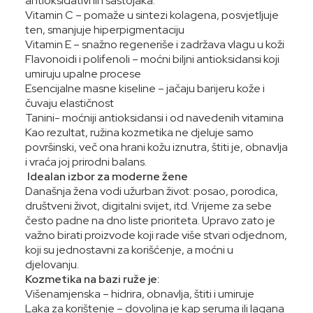
antioksidativnih sastojaka:
Vitamin C – pomaže u sintezi kolagena, posvjetljuje
ten, smanjuje hiperpigmentaciju
Vitamin E – snažno regeneriše i zadržava vlagu u koži
Flavonoidi i polifenoli – moćni biljni antioksidansi koji
umiruju upalne procese
Esencijalne masne kiseline – jačaju barijeru kože i
čuvaju elastičnost
Tanini- moćniji antioksidansi i od navedenih vitamina
Kao rezultat, ružina kozmetika ne djeluje samo
površinski, več ona hrani kožu iznutra, štiti je, obnavlja
i vraća joj prirodni balans.
Idealan izbor za moderne žene
Današnja žena vodi užurban život: posao, porodica,
društveni život, digitalni svijet, itd. Vrijeme za sebe
često padne na dno liste prioriteta. Upravo zato je
važno birati proizvode koji rade više stvari odjednom,
koji su jednostavni za korišćenje, a moćni u
djelovanju.
Kozmetika na bazi ruže je:
Višenamjenska – hidrira, obnavlja, štiti i umiruje
Laka za korištenje – dovoljna je kap seruma ili lagana