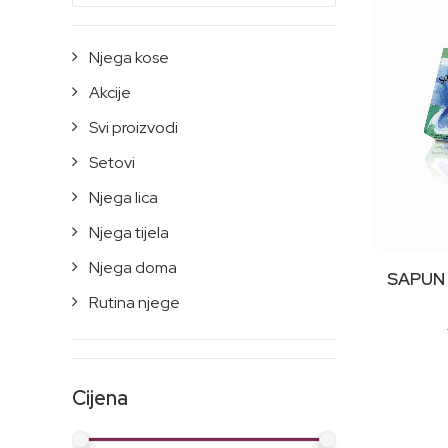
Njega kose
Akcije
Svi proizvodi
Setovi
Njega lica
Njega tijela
Njega doma
SAPUN 
Rutina njege
Cijena