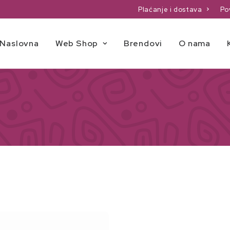
Plaćanje i dostava
Po
Naslovna
Web Shop
Brendovi
O nama