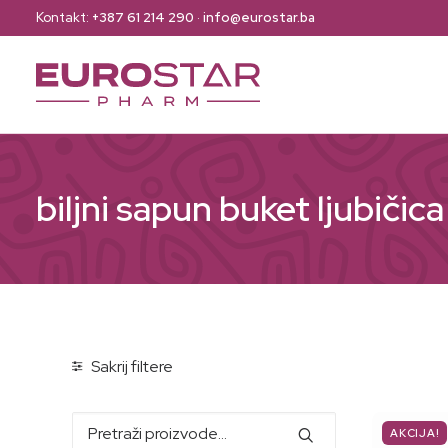
Kontakt:
+387 61 214 290
·
info@eurostar.ba
biljni sapun buket ljubičica
Sakrij filtere
Pretraži:
AKCIJA!