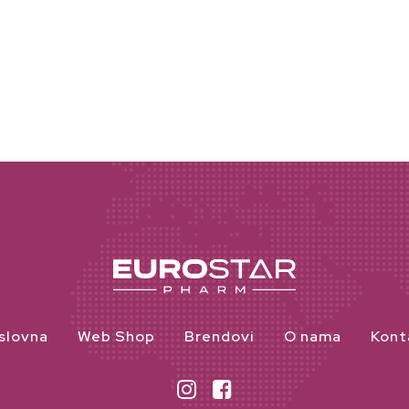
slovna
Web Shop
Brendovi
O nama
Kont