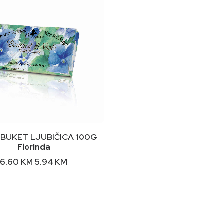
DODAJ U KORPU
BUKET LJUBIČICA 100G
Florinda
Original
Current
6,60
KM
5,94
KM
price
price
was:
is:
6,60 KM.
5,94 KM.