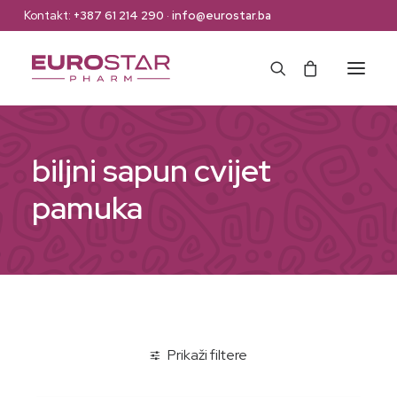
Kontakt:
+387 61 214 290
·
info@eurostar.ba
Naslovna
biljni sapun cvijet
Web Shop
pamuka
Brendovi
O nama
Kontakt
Prikaži filtere