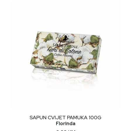
NIMALNA
KSIMALNA
JENA
JENA
DODAJ U KORPU
SAPUN CVIJET PAMUKA 100G
Florinda