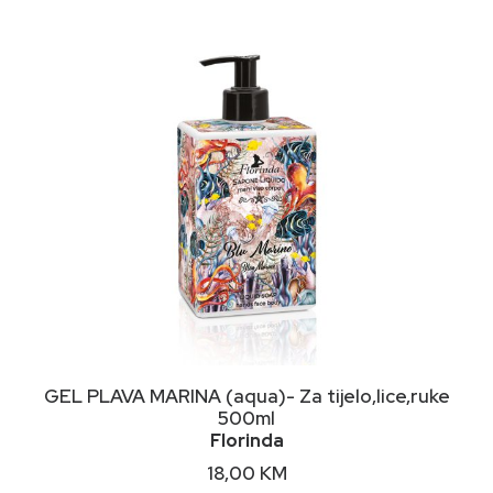
NIMALNA
KSIMALNA
JENA
JENA
DODAJ U KORPU
GEL PLAVA MARINA (aqua)- Za tijelo,lice,ruke
500ml
Florinda
18,00
KM