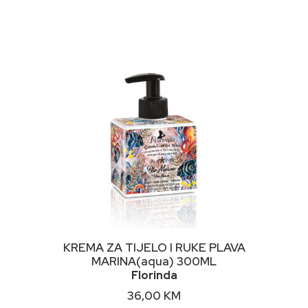
NIMALNA
KSIMALNA
JENA
JENA
DODAJ U KORPU
KREMA ZA TIJELO I RUKE PLAVA
MARINA(aqua) 300ML
Florinda
36,00
KM