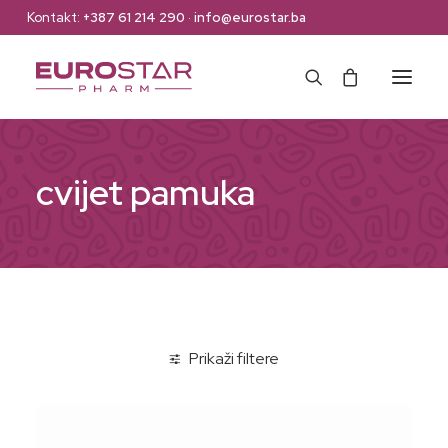
Kontakt:
+387 61 214 290
·
info@eurostar.ba
Naslovna
cvijet pamuka
Web Shop
Brendovi
O nama
Kontakt
Prikaži filtere