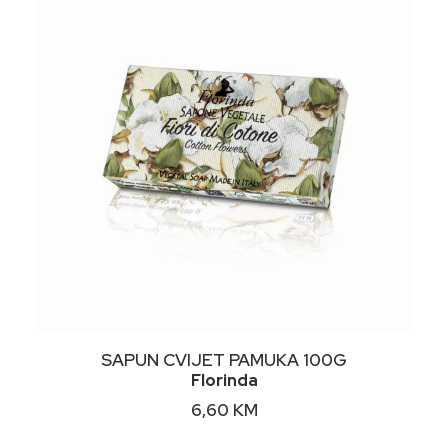
NIMALNA
KSIMALNA
JENA
JENA
DODAJ U KORPU
SAPUN CVIJET PAMUKA 100G
Florinda
6,60
KM