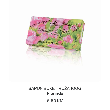
NIMALNA
KSIMALNA
JENA
JENA
DODAJ U KORPU
SAPUN BUKET RUŽA 100G
Florinda
6,60
KM