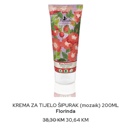
NIMALNA
KSIMALNA
JENA
JENA
DODAJ U KORPU
KREMA ZA TIJELO ŠIPURAK (mozaik) 200ML
Florinda
Original
Current
38,30
KM
30,64
KM
price
price