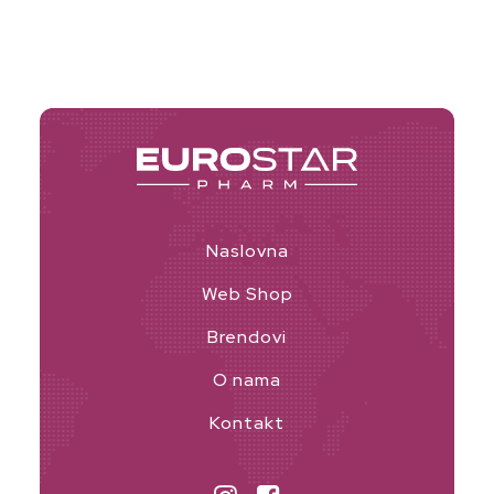
was:
is:
38,30 KM.
30,64 KM.
Naslovna
Web Shop
Brendovi
O nama
Kontakt