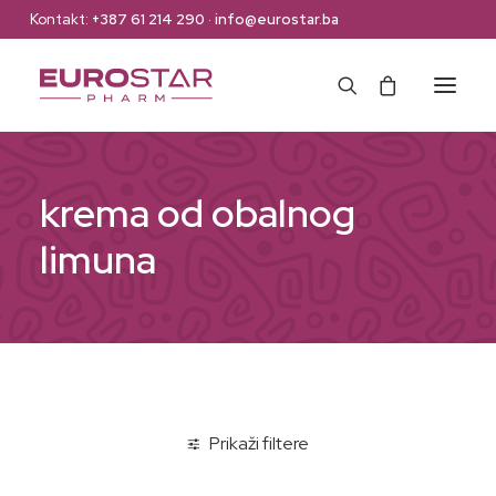
Kontakt:
+387 61 214 290
·
info@eurostar.ba
Naslovna
krema od obalnog
Web Shop
limuna
Brendovi
O nama
Kontakt
Prikaži filtere