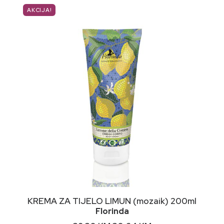
AKCIJA!
NIMALNA
KSIMALNA
JENA
JENA
DODAJ U KORPU
KREMA ZA TIJELO LIMUN (mozaik) 200ml
Florinda