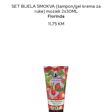
DODAJ U KORPU
SET BIJELA SMOKVA (šampon/gel krema za
ruke) mozaik 2x30ML
Florinda
11,75
KM