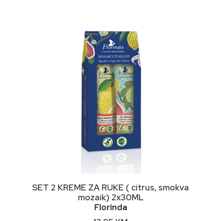
DODAJ U KORPU
SET 2 KREME ZA RUKE ( citrus, smokva
mozaik) 2x30ML
Florinda