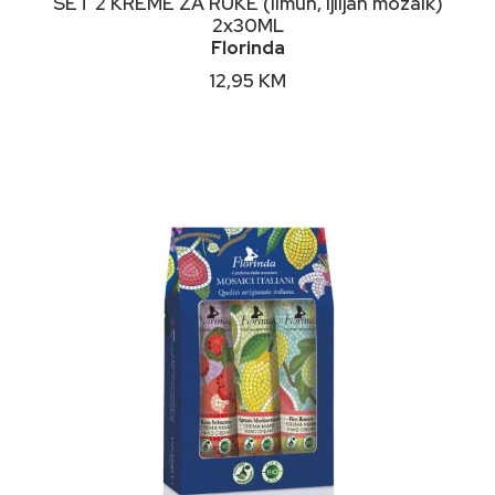
SET 2 KREME ZA RUKE (limun, ljiljan mozaik)
2x30ML
Florinda
12,95
KM