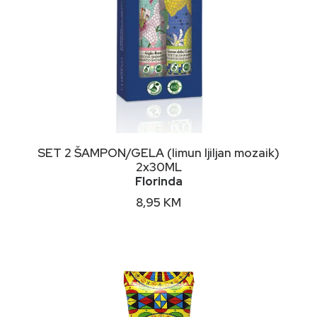
DODAJ U KORPU
SET 2 ŠAMPON/GELA (limun ljiljan mozaik)
2x30ML
Florinda
8,95
KM