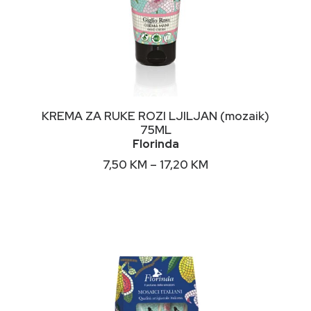
This
ODABERI OPCIJE
KREMA ZA RUKE ROZI LJILJAN (mozaik)
product
75ML
has
Florinda
multiple
variants.
Price
7,50
KM
–
17,20
KM
The
range:
options
7,50 KM
may
through
17,20 KM
be
chosen
on
the
product
page