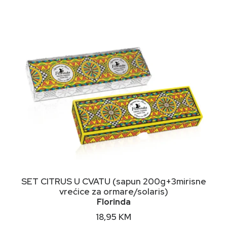
DODAJ U KORPU
SET CITRUS U CVATU (sapun 200g+3mirisne
vrećice za ormare/solaris)
Florinda
18,95
KM