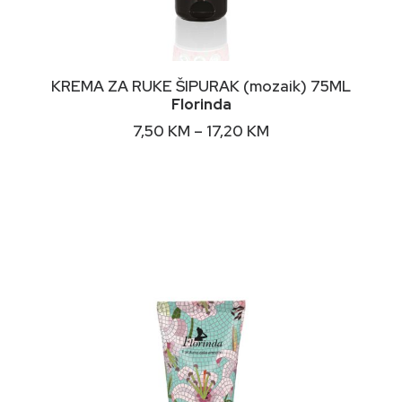
This
ODABERI OPCIJE
KREMA ZA RUKE ŠIPURAK (mozaik) 75ML
product
Florinda
has
multiple
Price
7,50
KM
–
17,20
KM
variants.
range:
The
7,50 KM
options
through
may
17,20 KM
be
chosen
on
the
product
page