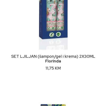
DODAJ U KORPU
SET LJILJAN (šampon/gel i krema) 2X30ML
Florinda
11,75
KM