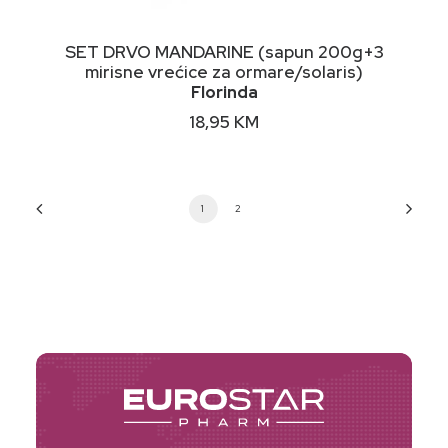
DODAJ U KORPU
SET DRVO MANDARINE (sapun 200g+3
mirisne vrećice za ormare/solaris)
Florinda
18,95
KM
1
2