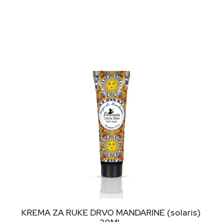
DODAJ U KORPU
KREMA ZA RUKE DRVO MANDARINE (solaris)