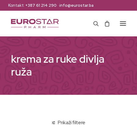
Kontakt:
+387 61 214 290
·
info@eurostar.ba
Naslovna
krema za ruke divlja
Web Shop
ruža
Brendovi
O nama
Kontakt
Prikaži filtere