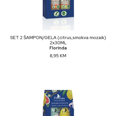
DODAJ U KORPU
SET 2 ŠAMPON/GELA (citrus,smokva mozaik)
2x30ML
Florinda
8,95
KM