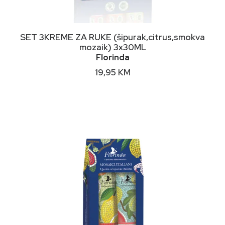
DODAJ U KORPU
SET 3KREME ZA RUKE (šipurak,citrus,smokva
mozaik) 3x30ML
Florinda
19,95
KM