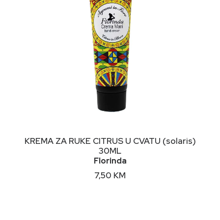
DODAJ U KORPU
KREMA ZA RUKE CITRUS U CVATU (solaris)
30ML
Florinda
7,50
KM