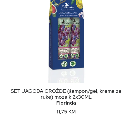
DODAJ U KORPU
SET JAGODA GROŽĐE (šampon/gel, krema za
ruke) mozaik 2x30ML
Florinda
11,75
KM