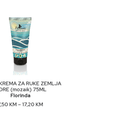
ODABERI OPCIJE
 KREMA ZA RUKE ZEMLJA
ORE (mozaik) 75ML
Florinda
Price
7,50
KM
–
17,20
KM
range:
7,50 KM
through
17,20 KM