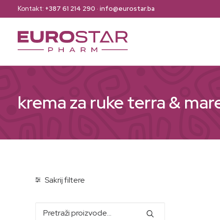
Kontakt:
+387 61 214 290
·
info@eurostar.ba
krema za ruke terra & mar
Sakrij filtere
Pretraži: