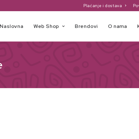
Plaćanje i dostava
Po
Naslovna
Web Shop
Brendovi
O nama
e