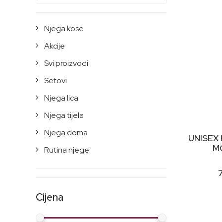
Njega kose
Akcije
Svi proizvodi
Setovi
Njega lica
Njega tijela
This
Njega doma
UNISEX
product
M
Rutina njege
has
multiple
variants.
The
options
Cijena
may
be