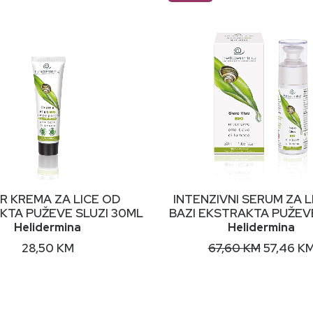
DODAJ U KORPU
DODAJ U KORPU
ER KREMA ZA LICE OD
INTENZIVNI SERUM ZA L
KTA PUŽEVE SLUZI 30ML
BAZI EKSTRAKTA PUŽEVE
Helidermina
Helidermina
Original
28,50
KM
67,60
KM
57,46
K
price
was:
67,60 KM