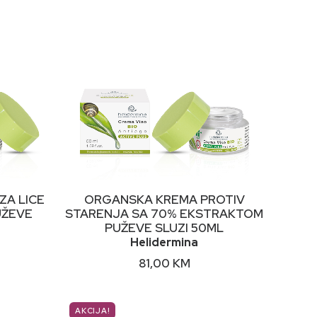
DODAJ U KORPU
ZA LICE
ORGANSKA KREMA PROTIV
UŽEVE
STARENJA SA 70% EKSTRAKTOM
PUŽEVE SLUZI 50ML
Helidermina
81,00
KM
AKCIJA!