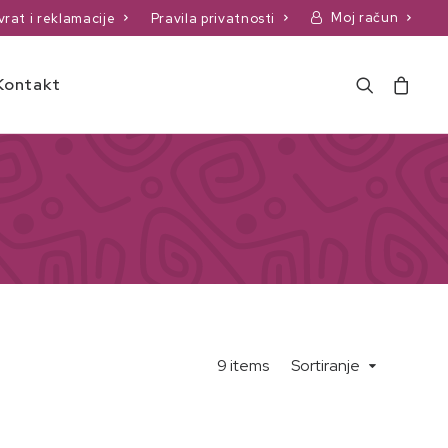
Moj račun
vrat i reklamacije
Pravila privatnosti
Kontakt
9 items
Sortiranje