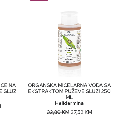
DODAJ U KORPU
ICE NA
ORGANSKA MICELARNA VODA SA
 SLUZI
EKSTRAKTOM PUŽEVE SLUZI 250
ML
Helidermina
Current
M
price
Original
Current
32,80
KM
27,52
KM
is:
price
price
.
57,46 KM.
was:
is:
32,80 KM.
27,52 KM.