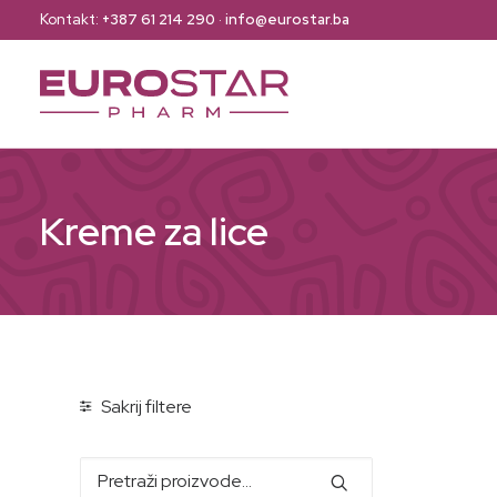
Kontakt:
+387 61 214 290
·
info@eurostar.ba
Kreme za lice
Sakrij filtere
Pretraži: