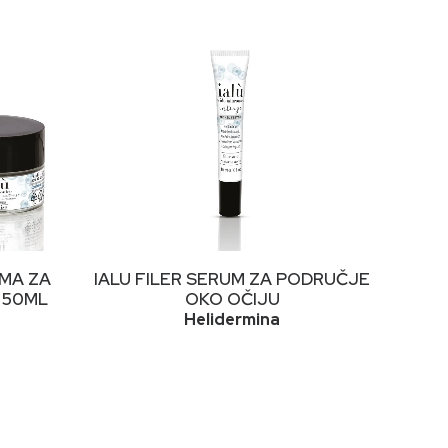
PROČITAJ VIŠE
EMA ZA
IALU FILER SERUM ZA PODRUČJE
 50ML
OKO OČIJU
Helidermina