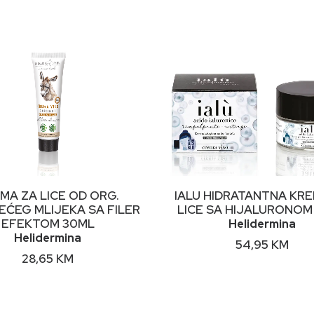
DODAJ U KORPU
DODAJ U KORPU
MA ZA LICE OD ORG.
IALU HIDRATANTNA KR
ĆEG MLIJEKA SA FILER
LICE SA HIJALURONOM
EFEKTOM 30ML
Helidermina
Helidermina
54,95
KM
28,65
KM