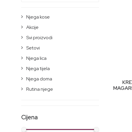
Njega kose
Akcije
Svi proizvodi
Setovi
Njega lica
Njega tijela
Njega doma
KRE
MAGARE
Rutina njege
Cijena