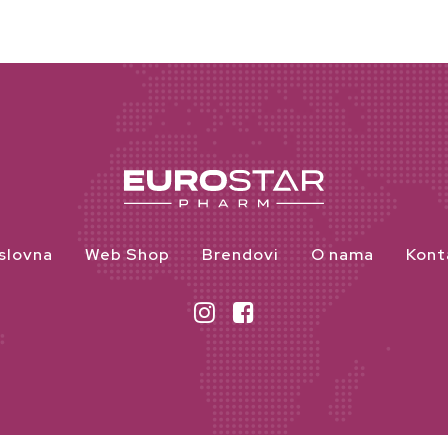
slovna
Web Shop
Brendovi
O nama
Kont