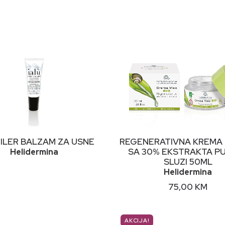
PROČITAJ VIŠE
DODAJ U KORPU
FILER BALZAM ZA USNE
REGENERATIVNA KREMA 
SA 30% EKSTRAKTA P
Helidermina
SLUZI 50ML
Helidermina
75,00
KM
AKCIJA!