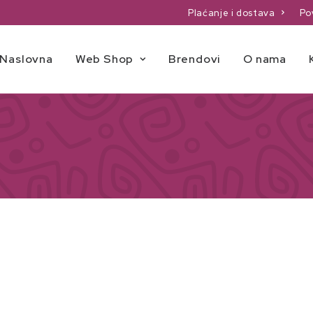
Plaćanje i dostava
Po
Naslovna
Web Shop
Brendovi
O nama