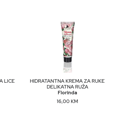
DODAJ U KORPU
A LICE
HIDRATANTNA KREMA ZA RUKE
DELIKATNA RUŽA
Florinda
16,00
KM