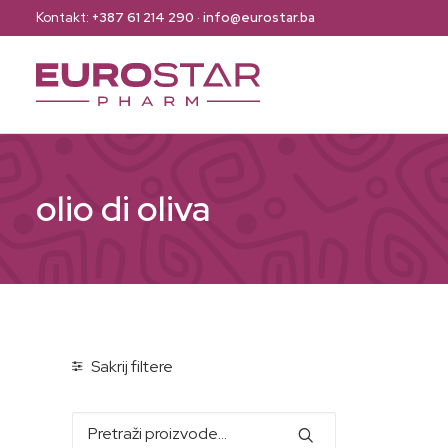
Kontakt:
+387 61 214 290
·
info@eurostar.ba
olio di oliva
Sakrij filtere
Pretraži: