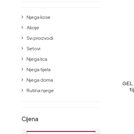
Njega kose
Akcije
Svi proizvodi
Setovi
Njega lica
Njega tijela
Njega doma
GEL 
ti
Rutina njege
Cijena