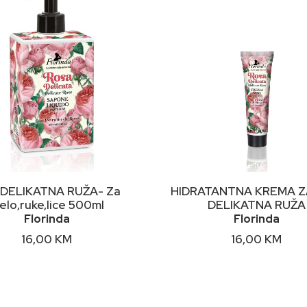
DODAJ U KORPU
DODAJ U KORPU
DELIKATNA RUŽA- Za
HIDRATANTNA KREMA Z
jelo,ruke,lice 500ml
DELIKATNA RUŽA
Florinda
Florinda
16,00
KM
16,00
KM