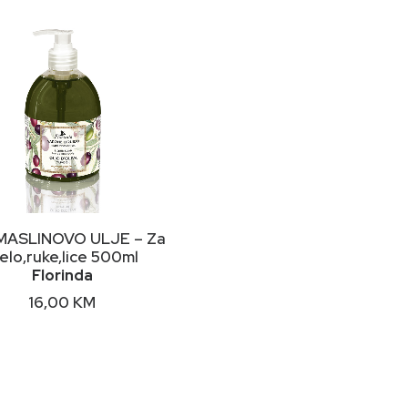
DODAJ U KORPU
MASLINOVO ULJE – Za
jelo,ruke,lice 500ml
Florinda
16,00
KM