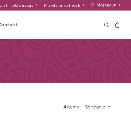
Moj račun
vrat i reklamacije
Pravila privatnosti
Kontakt
4 items
Sortiranje