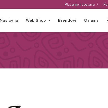
Plaćanje i dostava
Po
Naslovna
Web Shop
Brendovi
O nama