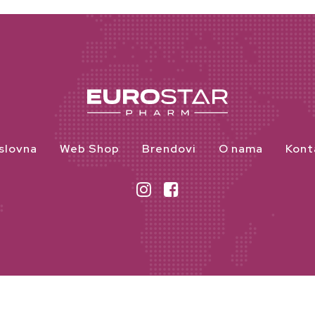
slovna
Web Shop
Brendovi
O nama
Kont