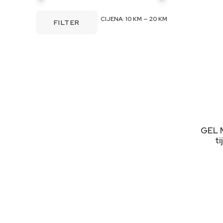
MINIMALNA
MAKSIMALNA
CIJENA:
10 KM
—
20 KM
FILTER
CIJENA
CIJENA
GEL 
ti