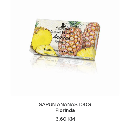
NIMALNA
KSIMALNA
JENA
JENA
DODAJ U KORPU
SAPUN ANANAS 100G
Florinda
6,60
KM