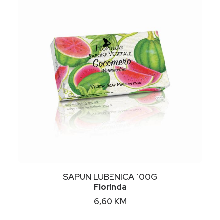
NIMALNA
KSIMALNA
JENA
JENA
DODAJ U KORPU
SAPUN LUBENICA 100G
Florinda
6,60
KM