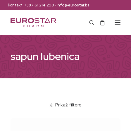
Kontakt:
+387 61 214 290
·
info@eurostar.ba
Naslovna
sapun lubenica
Web Shop
Brendovi
O nama
Kontakt
Prikaži filtere