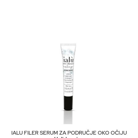
PROČITAJ VIŠE
IALU FILER SERUM ZA PODRUČJE OKO OČIJU