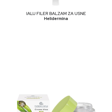
PROČITAJ VIŠE
IALU FILER BALZAM ZA USNE
Helidermina