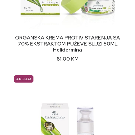
DODAJ U KORPU
ORGANSKA KREMA PROTIV STARENJA SA
70% EKSTRAKTOM PUŽEVE SLUZI 50ML
Helidermina
81,00
KM
AKCIJA!