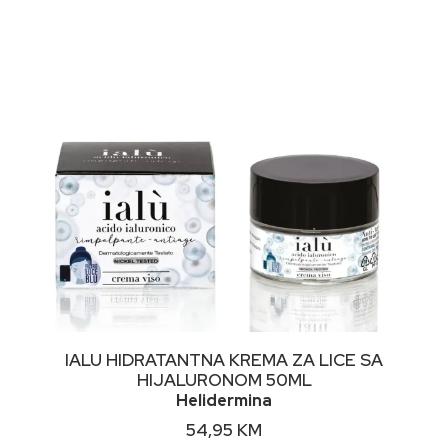
NIMALNA
KSIMALNA
JENA
JENA
DODAJ U KORPU
IALU HIDRATANTNA KREMA ZA LICE SA
HIJALURONOM 50ML
Helidermina
54,95
KM