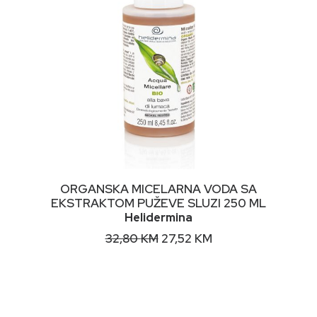
DODAJ U KORPU
ORGANSKA MICELARNA VODA SA
EKSTRAKTOM PUŽEVE SLUZI 250 ML
Helidermina
Original
Current
32,80
KM
27,52
KM
price
price
was:
is:
32,80 KM.
27,52 KM.