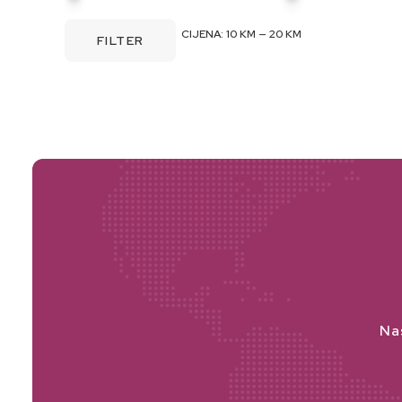
MINIMALNA
MAKSIMALNA
CIJENA:
10 KM
—
20 KM
FILTER
CIJENA
CIJENA
Na