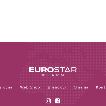
slovna
Web Shop
Brendovi
O nama
Kont