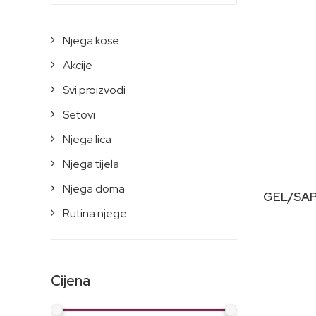
Njega kose
Akcije
Svi proizvodi
Setovi
Njega lica
Njega tijela
Njega doma
GEL/SA
Rutina njege
Cijena