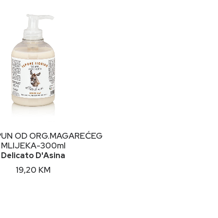
DODAJ U KORPU
PUN OD ORG.MAGAREĆEG
MLIJEKA-300ml
Delicato D'Asina
19,20
KM