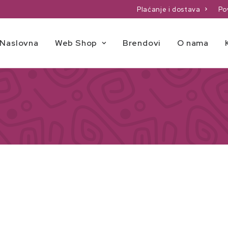
Plaćanje i dostava
Po
Naslovna
Web Shop
Brendovi
O nama