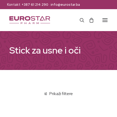
Kontakt:
+387 61 214 290
·
info@eurostar.ba
Naslovna
Stick za usne i oči
Web Shop
Brendovi
O nama
Kontakt
Prikaži filtere