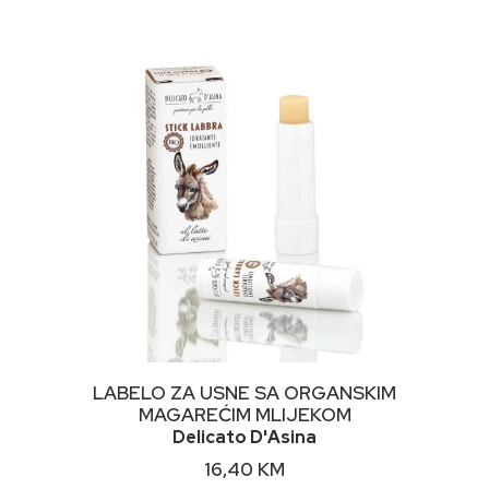
NIMALNA
KSIMALNA
JENA
JENA
DODAJ U KORPU
LABELO ZA USNE SA ORGANSKIM
MAGAREĆIM MLIJEKOM
Delicato D'Asina
16,40
KM