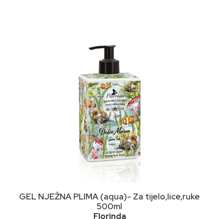
NIMALNA
KSIMALNA
JENA
JENA
DODAJ U KORPU
GEL NJEŽNA PLIMA (aqua)- Za tijelo,lice,ruke
500ml
Florinda