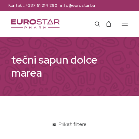
Kontakt:
+387 61 214 290
·
info@eurostar.ba
Naslovna
tečni sapun dolce
Web Shop
marea
Brendovi
O nama
Kontakt
Prikaži filtere