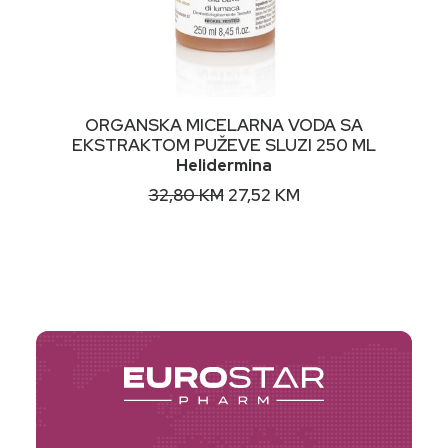
DODAJ U KORPU
ORGANSKA MICELARNA VODA SA
EKSTRAKTOM PUŽEVE SLUZI 250 ML
Helidermina
Original
Current
32,80
KM
27,52
KM
price
price
was:
is:
32,80 KM.
27,52 KM.