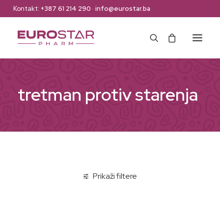
Kontakt:
+387 61 214 290
·
info@eurostar.ba
Naslovna
tretman protiv starenja
Web Shop
Brendovi
O nama
Kontakt
Prikaži filtere