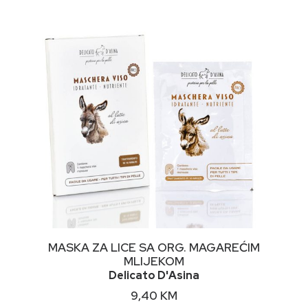
NIMALNA
KSIMALNA
JENA
JENA
DODAJ U KORPU
MASKA ZA LICE SA ORG. MAGAREĆIM
MLIJEKOM
Delicato D'Asina
9,40
KM