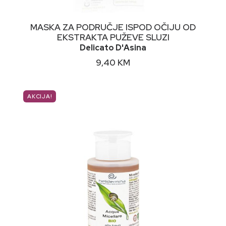
DODAJ U KORPU
MASKA ZA PODRUČJE ISPOD OČIJU OD
EKSTRAKTA PUŽEVE SLUZI
Delicato D'Asina
9,40
KM
AKCIJA!