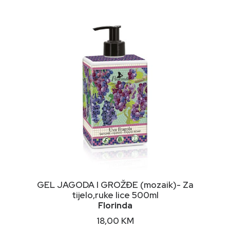
NIMALNA
KSIMALNA
JENA
JENA
DODAJ U KORPU
GEL JAGODA I GROŽĐE (mozaik)- Za
tijelo,ruke lice 500ml
Florinda
18,00
KM