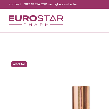
Kontakt:
+387 61 214 290
·
info@eurostar.ba
AKCIJA!