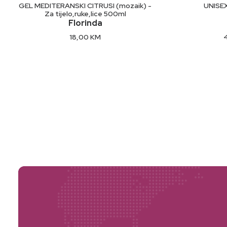
DODAJ U KORPU
GEL MEDITERANSKI CITRUSI (mozaik) -
UNISE
has
Za tijelo,ruke,lice 500ml
multiple
Florinda
variants.
18,00
KM
The
options
may
be
chosen
on
the
product
page