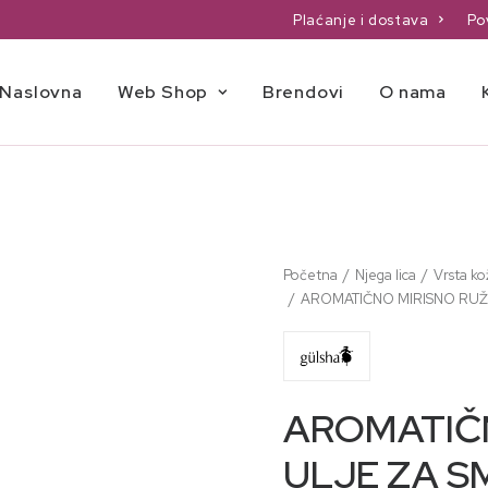
Plaćanje i dostava
Po
Naslovna
Web Shop
Brendovi
O nama
Početna
Njega lica
Vrsta ko
AROMATIČNO MIRISNO RUŽ
AROMATIČN
ULJE ZA S