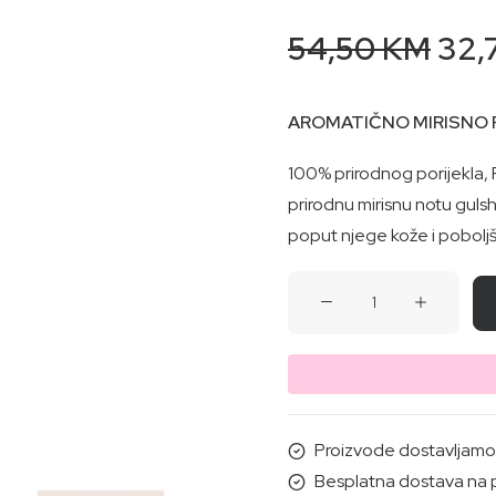
Orig
54,50
KM
32,
pric
was
AROMATIČNO MIRISNO 
54,
100% prirodnog porijekla, 
prirodnu mirisnu notu gulsh
poput njege kože i poboljš
AROMATIČNO
MIRISNO
RUŽINO
ULJE
ZA
SMIRENJE
Proizvode dostavljamo i
količina
Besplatna dostava na 