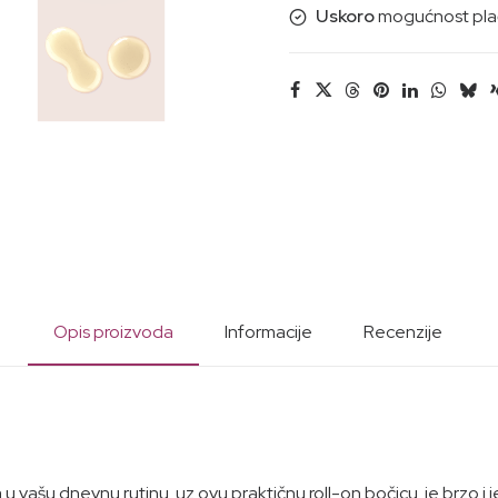
Uskoro
mogućnost plać
Opis proizvoda
Informacije
Recenzije
ha u vašu dnevnu rutinu uz ovu praktičnu roll-on bočicu je brzo i