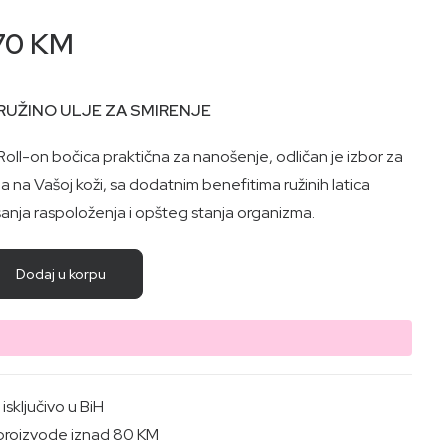
inal
Current
70
KM
e
price
:
is:
RUŽINO ULJE ZA SMIRENJE
50 KM.
32,70 KM.
Roll-on bočica praktična za nanošenje, odličan je izbor za
a na Vašoj koži, sa dodatnim benefitima ružinih latica
anja raspoloženja i opšteg stanja organizma.
Dodaj u korpu
sključivo u BiH
proizvode iznad 80 KM