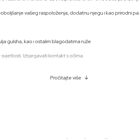
poboljšanje vašeg raspoloženja, dodatnu njegu i kao prirodni pa
 ulja gulsha, kao i ostalim blagodatima ruže.
vjetlosti. Izbjegavati kontakt s očima.
Pročitajte više
cena, ulje cvijeta Pelargonium Graveolens, tokoferol, ulje sjemen