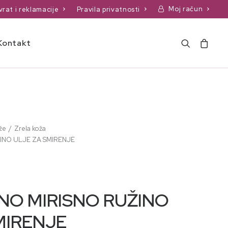
Moj račun
vrat i reklamacije
Pravila privatnosti
Kontakt
že
Zrela koža
INO ULJE ZA SMIRENJE
O MIRISNO RUŽINO
MIRENJE