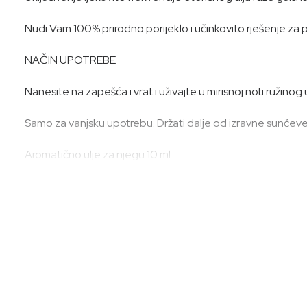
Nudi Vam 100% prirodno porijeklo i učinkovito rješenje za 
NAČIN UPOTREBE
Nanesite na zapešća i vrat i uživajte u mirisnoj noti ružinog
Samo za vanjsku upotrebu. Držati dalje od izravne sunčeve s
Aromatično ulje za njegu 10 ml
SASTOJCI
Ulje sjemenki Simmondsia Chinensis, ulje cvijeta Rosa Damas
geraniol*, linalol*
*od prirodnog ulja cvijeta Rosa Damascena.