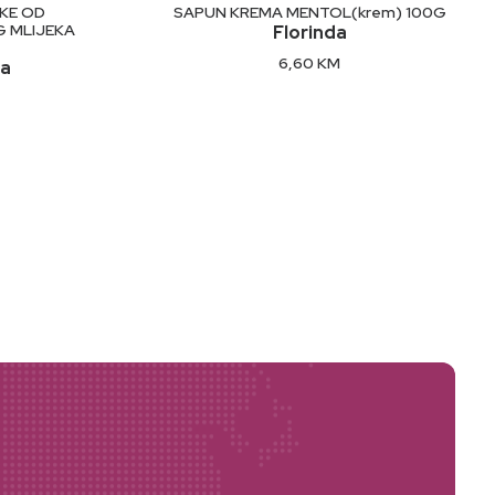
U
DODAJ U KORPU
UKE OD
SAPUN KREMA MENTOL(krem) 100G
 MLIJEKA
Florinda
6,60
KM
na