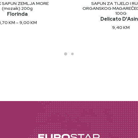
ODABERI OPCIJE
DODAJ U KORP
X SAPUN ZEMLJA MORE
SAPUN ZA TIJELO I R
(mozaik) 200g
ORGANSKOG MAGAREĆEG
100G
Florinda
Delicato D'Asi
Price
4,70
KM
–
9,00
KM
range:
9,40
KM
4,70 KM
through
9,00 KM