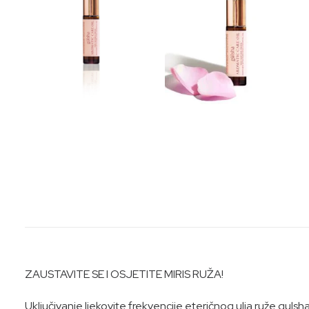
ZAUSTAVITE SE I OSJETITE MIRIS RUŽA!
Uključivanje ljekovite frekvencije eteričnog ulja ruže guls