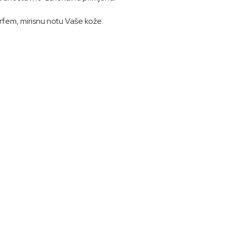
rfem, mirisnu notu Vaše kože.
ki Helianthus Annuus, citral*, citronelol*, farnesol*,