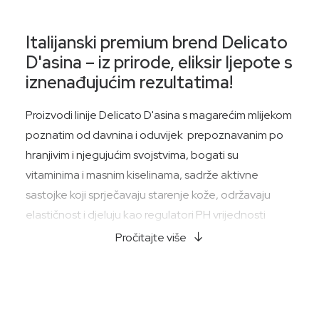
Italijanski premium brend Delicato
D'asina – iz prirode, eliksir ljepote s
iznenađujućim rezultatima!
Proizvodi linije Delicato D'asina s magarećim mlijekom
poznatim od davnina i oduvijek prepoznavanim po
hranjivim i njegujućim svojstvima, bogati su
vitaminima i masnim kiselinama, sadrže aktivne
sastojke koji sprječavaju starenje kože, održavaju
elastičnost i djeluju kao regulatori PH vrijednosti
kože. Mlijeko koje koristimo u našim formulacijama ima
Pročitajte više
ORGANSKI certifikat. Na farmi, koja se nalazi u Italiji,
magarci se slobodno uzgajaju među livadama i
brežuljcima, stalno se nadziru i hrane organskom
hranom.