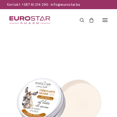
Kontakt:
+387 61 214 290
·
info@eurostar.ba
Naslovna
Web Shop
Brendovi
O nama
Kontakt