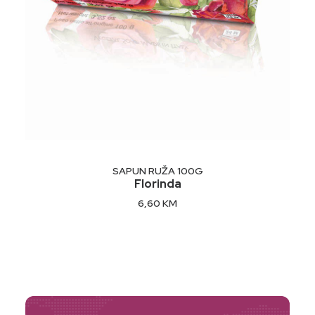
DODAJ U KORPU
SAPUN RUŽA 100G
Florinda
6,60
KM