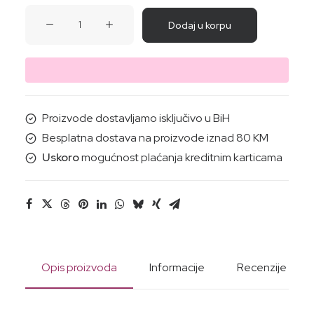
BLAGI
Dodaj u korpu
SAPUN
ZA
LICE
I
ODSTRANJIVANJE
Proizvode dostavljamo isključivo u BiH
ŠMINKE
Besplatna dostava na proizvode iznad 80 KM
(org.mag.mlijeko)
Uskoro
mogućnost plaćanja kreditnim karticama
70G
količina
Opis proizvoda
Informacije
Recenzije