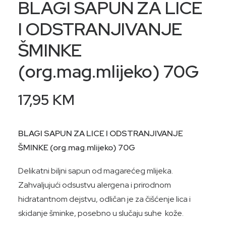
BLAGI SAPUN ZA LICE
I ODSTRANJIVANJE
ŠMINKE
(org.mag.mlijeko) 70G
17,95
KM
BLAGI SAPUN ZA LICE I ODSTRANJIVANJE
ŠMINKE (org.mag.mlijeko) 70G
Delikatni biljni sapun od magarećeg mlijeka.
Zahvaljujući odsustvu alergena i prirodnom
hidratantnom dejstvu, odličan je za čišćenje lica i
skidanje šminke, posebno u slučaju suhe kože.