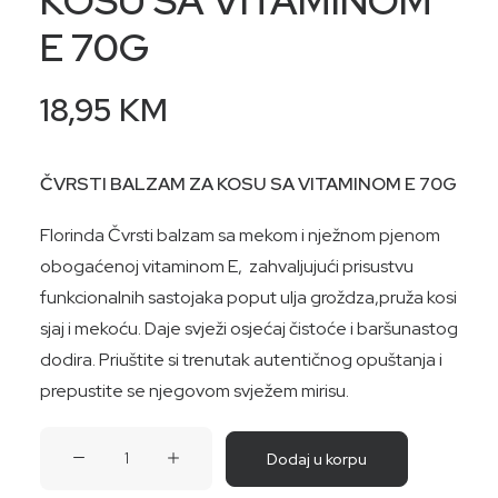
KOSU SA VITAMINOM
E 70G
18,95
KM
ČVRSTI BALZAM ZA KOSU SA VITAMINOM E 70G
Florinda Čvrsti balzam sa mekom i nježnom pjenom
obogaćenoj vitaminom E, zahvaljujući prisustvu
funkcionalnih sastojaka poput ulja groždza,pruža kosi
sjaj i mekoću. Daje svježi osjećaj čistoće i baršunastog
dodira. Priuštite si trenutak autentičnog opuštanja i
prepustite se njegovom svježem mirisu.
ČVRSTI
Dodaj u korpu
BALZAM