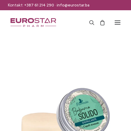
Kontakt:
+387 61 214 290
·
info@eurostar.ba
Naslovna
Web Shop
Brendovi
O nama
Kontakt