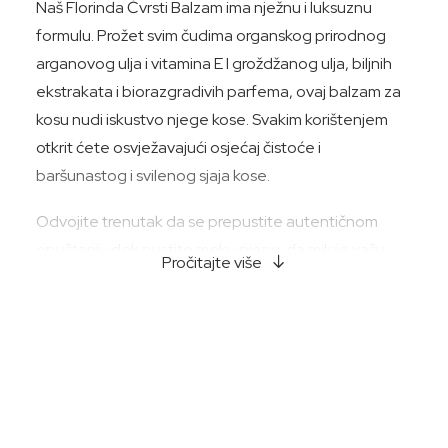
Naš Florinda Čvrsti Balzam ima nježnu i luksuznu
formulu. Prožet svim čudima organskog prirodnog
arganovog ulja i vitamina E I groždžanog ulja, biljnih
ekstrakata i biorazgradivih parfema, ovaj balzam za
kosu nudi iskustvo njege kose. Svakim korištenjem
otkrit ćete osvježavajući osjećaj čistoće i
baršunastog i svilenog sjaja kose.
Odvojite trenutak da se prepustite autentičnom
opuštanju dok pustite meku pjenu da miluje vašu
Pročitajte više
kosu.
Florindina posvećenost održivosti i ekološkoj svijesti
evidentna je u svakom proizvodu. Reciklirana
ambalaža ne samo da odražava našu posvećenost
smanjenju uticaja na životnu sredinu, već i dodaje
dašak moderne elegancije vašem kupatilu.