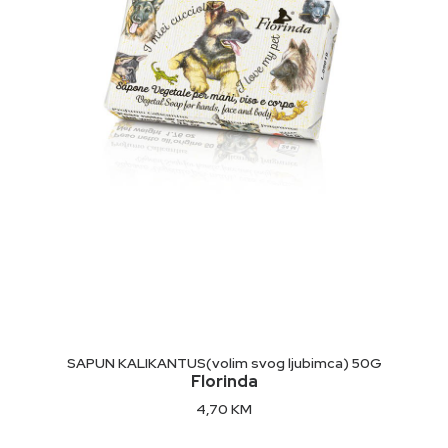
Ekološki proizvod.
Način upotrebe:
Nanesite na vlažnu kožu, nježno masirajte i isperite.
Sastojci:
Naznačeni na ambalaži
DODAJ U KORPU
SAPUN KALIKANTUS(volim svog ljubimca) 50G
Florinda
4,70
KM