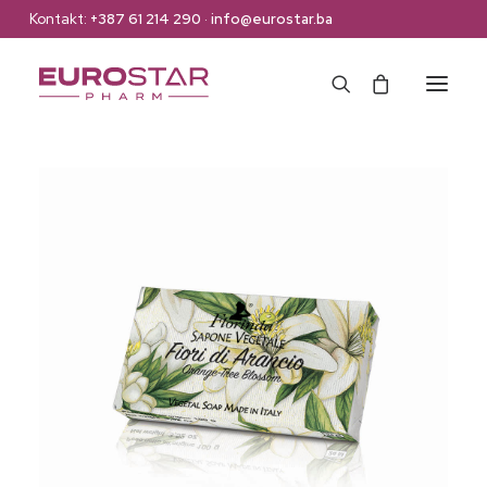
Kontakt:
+387 61 214 290
·
info@eurostar.ba
Naslovna
Web Shop
Brendovi
O nama
Kontakt