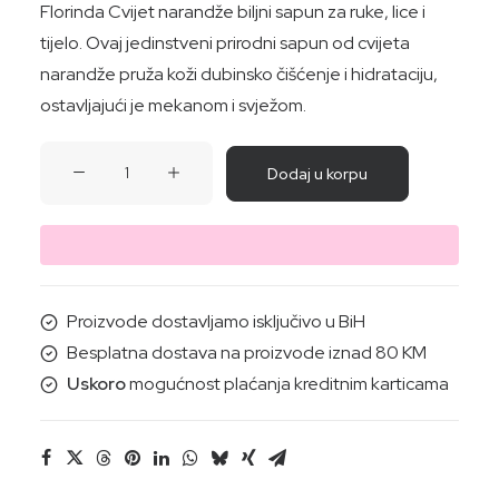
Florinda Cvijet narandže biljni sapun za ruke, lice i
tijelo. Ovaj jedinstveni prirodni sapun od cvijeta
narandže pruža koži dubinsko čišćenje i hidrataciju,
ostavljajući je mekanom i svježom.
SAPUN
Dodaj u korpu
CVIJET
NARANDŽE
100G
količina
Proizvode dostavljamo isključivo u BiH
Besplatna dostava na proizvode iznad 80 KM
Uskoro
mogućnost plaćanja kreditnim karticama