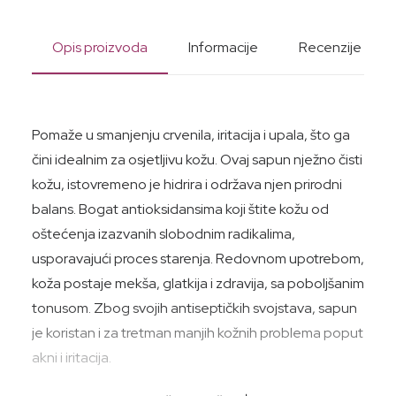
Opis proizvoda
Informacije
Recenzije
Pomaže u smanjenju crvenila, iritacija i upala, što ga
čini idealnim za osjetljivu kožu. Ovaj sapun nježno čisti
kožu, istovremeno je hidrira i održava njen prirodni
balans. Bogat antioksidansima koji štite kožu od
oštećenja izazvanih slobodnim radikalima,
usporavajući proces starenja. Redovnom upotrebom,
koža postaje mekša, glatkija i zdravija, sa poboljšanim
tonusom. Zbog svojih antiseptičkih svojstava, sapun
je koristan i za tretman manjih kožnih problema poput
akni i iritacija.