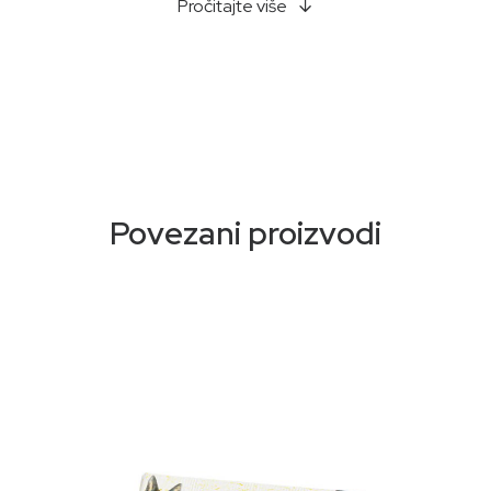
Od 1987. Florinda je posvećena zanatskoj proizvodnji
Pročitajte više
sapuna. Proizvedeni u potpunosti ručno u Italiji, ovi
sapuni su dobiveni metodom hladne saponifikacije
koja čuva sve kvalitete korištenih sirovina. Zamislili
smo više od 80 mirisa koji će zadovoljiti najfinije i
najzahtjevnije nosove i kreirali smo ambalažu za svaki
miris sa ručno rađenim dizajnom. Florinda sapuni se
prave koristeći samo sastojke vrhunskog kvaliteta.
Povezani proizvodi
Dobijaju se od biljnih ulja, nemaju dodanih boja ili
EDTA, za ekološki prihvatljiv i veganski proizvod.
Otkrijte naš asortiman sapuna koji će dočarati
najslađe mirise prirode: cvjetne, voćne i začinske
note. Ovi sapuni su pravi poziv na senzorno
putovanje. Pogodno za sve tipove kože.
Proizvedeno u Italiji (od sastojaka do konačnog
pakovanja). Nije testirano na životinjama. 100%