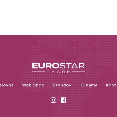
slovna
Web Shop
Brendovi
O nama
Kont