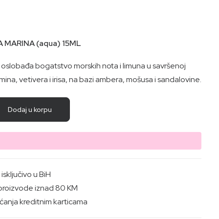
 MARINA (aqua) 15ML
 oslobađa bogatstvo morskih nota i limuna u savršenoj
mina, vetivera i irisa, na bazi ambera, mošusa i sandalovine.
Dodaj u korpu
sključivo u BiH
proizvode iznad 80 KM
anja kreditnim karticama