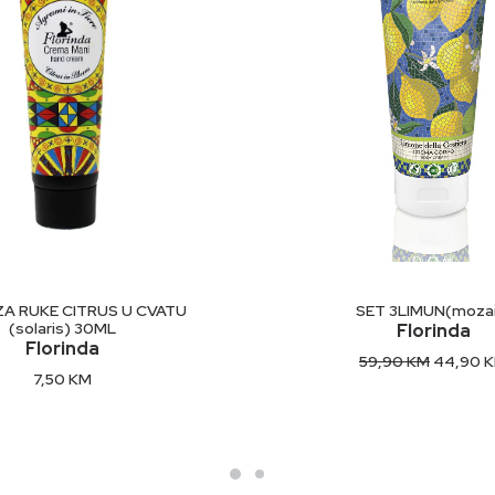
DODAJ U KORP
DODAJ U KORPU
SET 3LIMUN(mozai
A RUKE CITRUS U CVATU
(solaris) 30ML
Florinda
Florinda
Original
59,90
KM
44,90
price
7,50
KM
was:
59,90 K