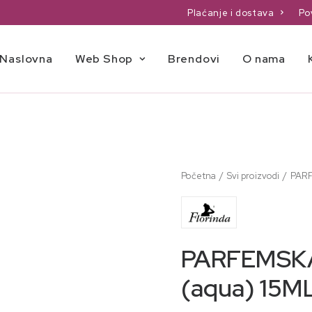
Plaćanje i dostava
Po
Naslovna
Web Shop
Brendovi
O nama
Početna
Svi proizvodi
PARF
PARFEMSK
(aqua) 15M