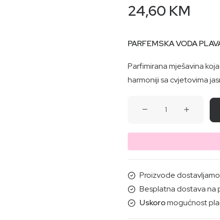
24,60
KM
PARFEMSKA VODA PLAVA
Parfimirana mješavina koja
harmoniji sa cvjetovima jas
PARFEMSKA
VODA
PLAVA
MARINA
(aqua)
15ML
Proizvode dostavljamo i
količina
Besplatna dostava na 
Uskoro
mogućnost plać