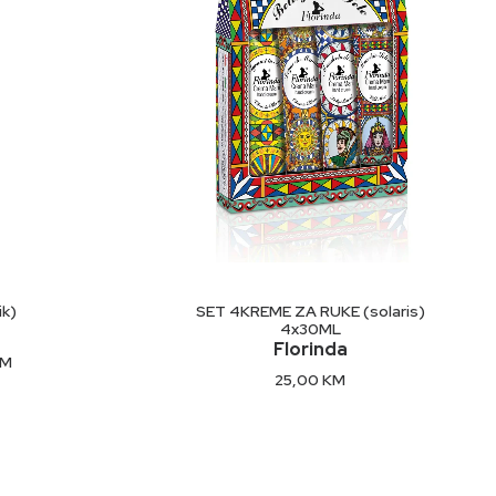
U
DODAJ U KORPU
k)
SET 4KREME ZA RUKE (solaris)
4x30ML
Florinda
Current
KM
price
25,00
KM
is:
M.
44,90 KM.