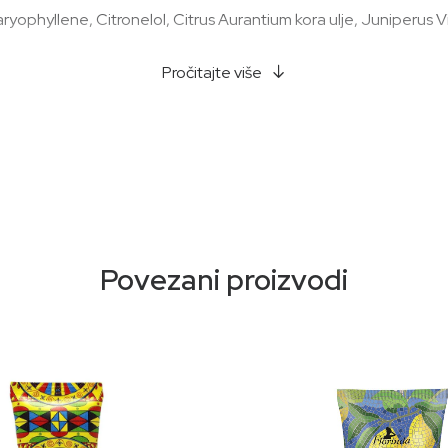
yophyllene, Citronelol, Citrus Aurantium kora ulje, Juniperus V
Pročitajte više
Povezani proizvodi