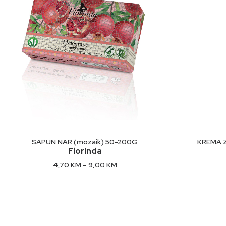
This
product
ODABERI OPCIJE
SAPUN NAR (mozaik) 50-200G
KREMA Z
has
Florinda
multiple
Price
4,70
KM
–
9,00
KM
variants.
range:
The
4,70 KM
options
through
9,00 KM
may
be
chosen