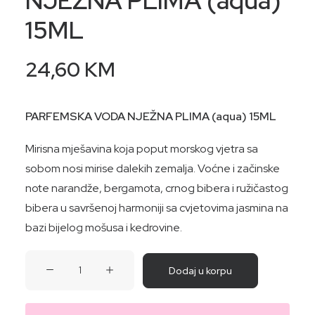
NJEŽNA PLIMA (aqua)
15ML
24,60
KM
PARFEMSKA VODA NJEŽNA PLIMA (aqua) 15ML
Mirisna mješavina koja poput morskog vjetra sa
sobom nosi mirise dalekih zemalja. Voćne i začinske
note narandže, bergamota, crnog bibera i ružičastog
bibera u savršenoj harmoniji sa cvjetovima jasmina na
bazi bijelog mošusa i kedrovine.
PARFEMSKA
Dodaj u korpu
VODA
NJEŽNA