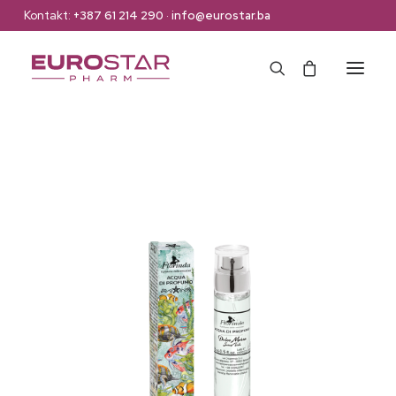
Kontakt:
+387 61 214 290
·
info@eurostar.ba
Naslovna
Web Shop
Brendovi
O nama
Kontakt