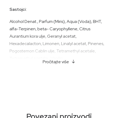
Sastojci:
Alcohol Denat., Parfum (Miris), Aqua (Voda), BHT,
alfa-Terpinen, beta- Caryophyllene, Citrus
Aurantium kora ulje, Geranyl acetat,
Hexadecalacton, Limonen, Linalyl acetat, Pinenes,
Pogostemon Cablin ulje, Tetramethyl acetale,
Tetramethyl acetale , Vanilin.
Pročitajte više
Povezani proizvodi