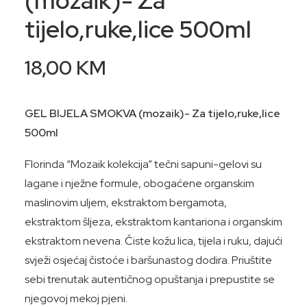
(mozaik)- Za
tijelo,ruke,lice 500ml
18,00
KM
GEL BIJELA SMOKVA (mozaik)- Za tijelo,ruke,lice
500ml
Florinda “Mozaik kolekcija” tečni sapuni-gelovi su
lagane i nježne formule, obogaćene organskim
maslinovim uljem, ekstraktom bergamota,
ekstraktom šljeza, ekstraktom kantariona i organskim
ekstraktom nevena. Čiste kožu lica, tijela i ruku, dajući
svježi osjećaj čistoće i baršunastog dodira. Priuštite
sebi trenutak autentičnog opuštanja i prepustite se
njegovoj mekoj pjeni.