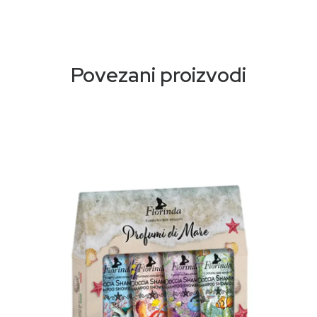
sapuna da miluje vašu kožu. Vjerujemo u moć brige o
sebi, a naša kolekcija “Italijanski mozaici” osmišljena je
da vam pruži oazu mira u vašoj svakodnevnoj rutini.
Povezani proizvodi
Florindina posvećenost održivosti i ekološkoj svijesti
evidentna je u svakoj boci “italijanskih mozaika”.
Reciklirana plastična ambalaža ne samo da odražava
našu posvećenost smanjenju uticaja na životnu
sredinu, već i dodaje dašak moderne elegancije
vašem kupatilu.
Unaprijedite svoju svakodnevnu rutinu čišćenja uz
Florinda tečnih sapuna „Italian Mosaics”—fuzija
prirode i luksuza. Iskusite razliku svjesne njege kože
danas.
Proizvedeno u Italiji (od sastojaka do konačnog