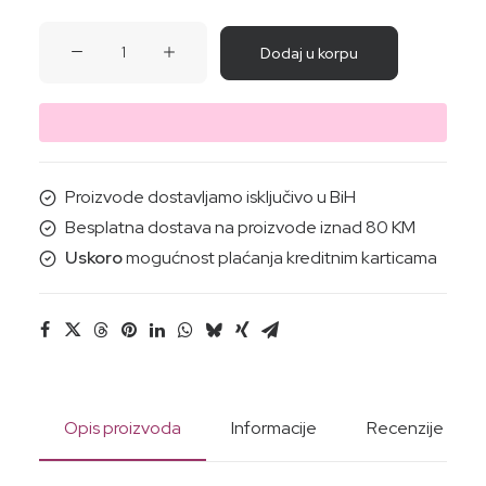
GEL
Dodaj u korpu
BIJELA
SMOKVA
(mozaik)-
Za
tijelo,ruke,lice
Proizvode dostavljamo isključivo u BiH
500ml
Besplatna dostava na proizvode iznad 80 KM
količina
Uskoro
mogućnost plaćanja kreditnim karticama
Opis proizvoda
Informacije
Recenzije