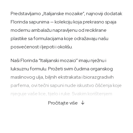
Predstavljamo „Italijanske mozaike“, najnoviji dodatak
Florinda sapunima — kolekciju koja prekrasno spaja
modernu ambalažu napravljenu od reciklirane
plastike sa formulacijama koje odražavaju našu
posvećenost i ljepoti i okolišu.
Naši Florinda “Italijanski mozaici” imaju nježnu i
luksuznu formulu. Prožeti svim čudima organskog
maslinovog ulja, biljnih ekstrakata i biorazgradivih
parfema, ovi tečni sapuni nude iskustvo čišćenja koje
njeguje vaše lice, tijelo i ruke. Svakim korištenjem
otkrit ćete osvježavajući osjećaj čistoće i
Pročitajte više
baršunastog blagostanja.
Odvojite trenutak da se prepustite autentičnom
opuštanju dok pustite meku pjenu ovih tečnih