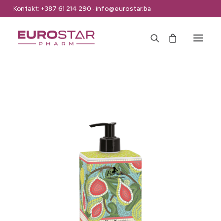
Kontakt:
+387 61 214 290
·
info@eurostar.ba
Naslovna
Web Shop
Brendovi
O nama
Kontakt