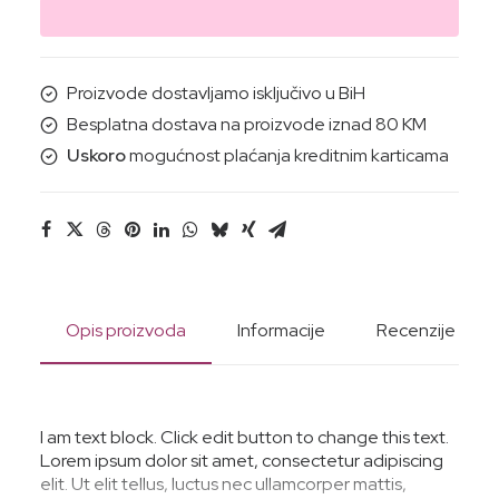
RUKE
(solaris)
4x30ML
Proizvode dostavljamo isključivo u BiH
količina
Besplatna dostava na proizvode iznad 80 KM
Uskoro
mogućnost plaćanja kreditnim karticama
Opis proizvoda
Informacije
Recenzije
I am text block. Click edit button to change this text.
Lorem ipsum dolor sit amet, consectetur adipiscing
elit. Ut elit tellus, luctus nec ullamcorper mattis,