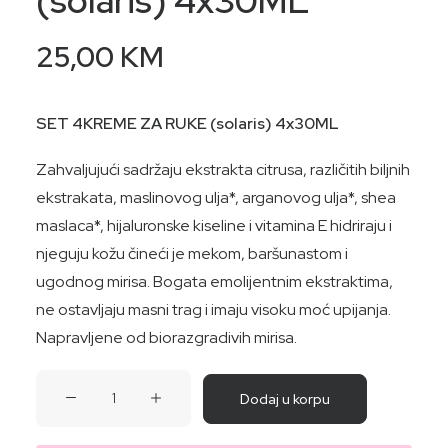
(solaris) 4x30ML
25,00
KM
SET 4KREME ZA RUKE (solaris) 4x30ML
Zahvaljujući sadržaju ekstrakta citrusa, različitih biljnih
ekstrakata, maslinovog ulja*, arganovog ulja*, shea
maslaca*, hijaluronske kiseline i vitamina E hidriraju i
njeguju kožu čineći je mekom, baršunastom i
ugodnog mirisa. Bogata emolijentnim ekstraktima,
ne ostavljaju masni trag i imaju visoku moć upijanja.
Napravljene od biorazgradivih mirisa.
SET
Dodaj u korpu
4KREME
ZA