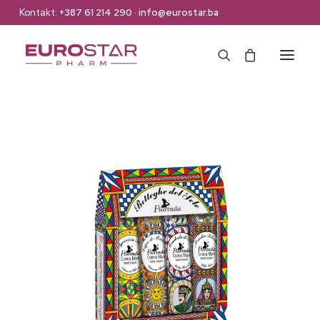
Kontakt:
+387 61 214 290
·
info@eurostar.ba
Naslovna
Web Shop
Brendovi
O nama
Kontakt