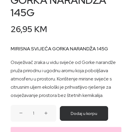
GORKA NARANDŽA
145G
26,95
KM
MIRISNA SVIJEĆA GORKA NARANDŽA 145G
Osvježivač zraka u vidu svijeće od Gorke narandže
pruža prirodnu i ugodnu aromu koja poboljšava
atmosferu u prostoru. Korištenje mirisne svijeće s
citrusnim uljem ekološki je prihvatljivo rješenje za
osvježavanje prostora bez štetnih kemikalija.
MIRISNA
Dodaj u korpu
SVIJEĆA
GORKA