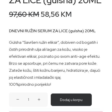
ZA LICE (gulsha) 20ML
Original
Current
97,60
KM
58,56
KM
price
price
was:
is:
DNEVNI RUŽIN SERUM ZA LICE (gulsha) 20ML
97,60 KM.
58,56 KM.
Gülsha “Savršen ružin eliksir”, dobiven od bogatih i
čistih prirodnih ulja ali lagan za kožu, visoko je
efektivan eliksir, poznato po svom anti-age efektu.
Brzo se apsorbuje, pri čemu ne zatvara pore kože.
Zateže kožu, štiti kožnu barijeru, hidratizira je, dajući
joj elastičnost i mladalački sjaj.
100%prirodno porijeklo!
DNEVNI
Dodaj u korpu
RUŽIN
SERUM