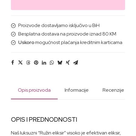
ZA
LICE
(gulsha)
Proizvode dostavljamo isključivo u BiH
20ML
Besplatna dostava na proizvode iznad 80 KM
količina
Uskoro
mogućnost plaćanja kreditnim karticama
Opis proizvoda
Informacije
Recenzije
OPIS I PREDNODNOSTI
Naš luksuzni “Ružin eliksir” visoko je efektivan eliksir,