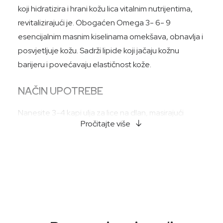
koji hidratizira i hrani kožu lica vitalnim nutrijentima,
revitalizirajući je. Obogaćen Omega 3- 6- 9
esencijalnim masnim kiselinama omekšava, obnavlja i
posvjetljuje kožu. Sadrži lipide koji jačaju kožnu
barijeru i povećavaju elastičnost kože.
NAČIN UPOTREBE
Nanesite 3-4 kapi ulja za lice na dlan, masirajući
Pročitajte više
prema gore po cijelom licu. Pogodno za sve tipove
kože.
Samo za vanjsku upotrebu
SASTOJCI:
Naš proizvod ne sadrži parabene, silikon, mineralno
ulje, alkohol, boje, sintetičke parfeme i gluten.
Caprylic/Capric Triglicerid
,
Coco-