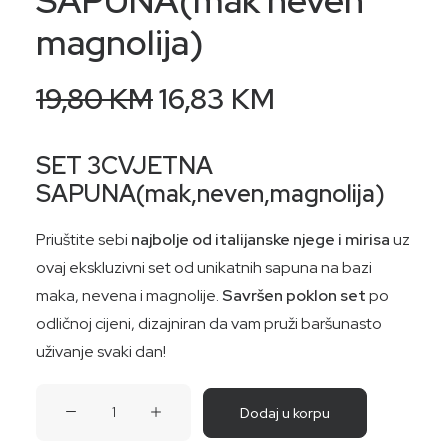
SAPUNA(mak neven
magnolija)
Original
Current
19,80
KM
16,83
KM
price
price
was:
is:
SET 3CVJETNA
SAPUNA(mak,neven,magnolija)
19,80 KM.
16,83 KM.
Priuštite sebi
najbolje od italijanske njege i mirisa
uz
ovaj ekskluzivni set od unikatnih sapuna na bazi
maka, nevena i magnolije.
Savršen poklon set
po
odličnoj cijeni, dizajniran da vam pruži baršunasto
uživanje svaki dan!
SET
Dodaj u korpu
3CVJETNA