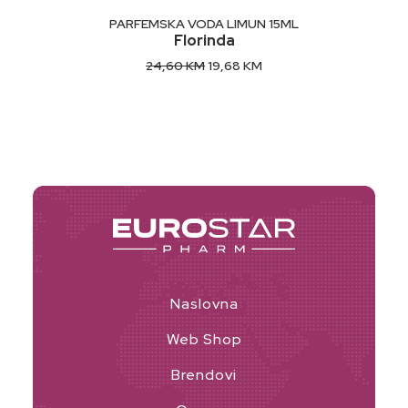
DODAJ U KORPU
PARFEMSKA VODA LIMUN 15ML
Florinda
Original
Current
24,60
KM
19,68
KM
price
price
was:
is:
24,60 KM.
19,68 KM.
Naslovna
Web Shop
Brendovi