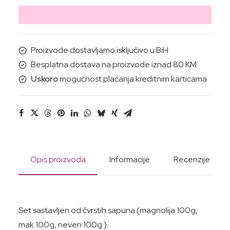
SAPUNA(mak
neven
magnolija)
količina
Proizvode dostavljamo isključivo u BiH
Besplatna dostava na proizvode iznad 80 KM
Uskoro
mogućnost plaćanja kreditnim karticama
Opis proizvoda
Informacije
Recenzije
Set sastavljen od čvrstih sapuna (magnolija 100g,
mak 100g, neven 100g ).