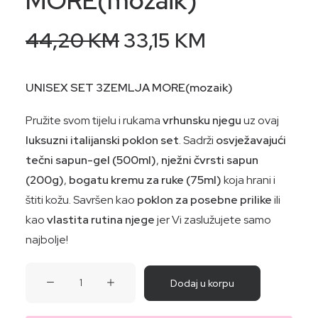
MORE(mozaik)
Original
Current
44,20
KM
33,15
KM
price
price
was:
is:
UNISEX SET 3ZEMLJA MORE(mozaik)
44,20 KM.
33,15 KM.
Pružite svom tijelu i rukama
vrhunsku njegu
uz ovaj
luksuzni italijanski poklon set
. Sadrži
osvježavajući
tečni sapun-gel (500ml)
,
nježni čvrsti sapun
(200g)
,
bogatu kremu za ruke (75ml)
koja hrani i
štiti kožu. Savršen kao
poklon za posebne prilike
ili
kao
vlastita rutina njege
jer Vi zaslužujete samo
najbolje!
UNISEX
Dodaj u korpu
SET
3ZEMLJA