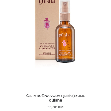
DODAJ U KORPU
ČISTA RUŽINA VODA (gulsha) 50ML
gülsha
33,00
KM