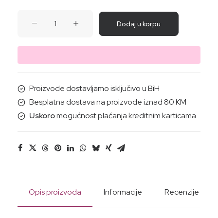
SET
Dodaj u korpu
2KREME
DELIKATNA
RUŽA
(za
ruke
Proizvode dostavljamo isključivo u BiH
i
Besplatna dostava na proizvode iznad 80 KM
lice)
Uskoro
mogućnost plaćanja kreditnim karticama
2x30ML
količina
Opis proizvoda
Informacije
Recenzije