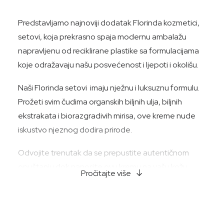
Predstavljamo najnoviji dodatak Florinda kozmetici,
setovi, koja prekrasno spaja modernu ambalažu
napravljenu od reciklirane plastike sa formulacijama
koje odražavaju našu posvećenost i ljepoti i okolišu.
Naši Florinda setovi imaju nježnu i luksuznu formulu.
Prožeti svim čudima organskih biljnih ulja, biljnih
ekstrakata i biorazgradivih mirisa, ove kreme nude
iskustvo njeznog dodira prirode.
Odvojite trenutak da se prepustite autentičnom
opuštanju dok nanosite ovu kremu na vašu kožu.
Pročitajte više
Vjerujemo u moć brige o sebi, a naša nova kolekcija
osmišljena je da vam pruži oazu mira u vašoj
svakodnevnoj rutini.