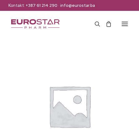
Kontakt:
+387 61 214 290
·
info@eurostar.ba
Naslovna
Web Shop
Brendovi
O nama
Kontakt