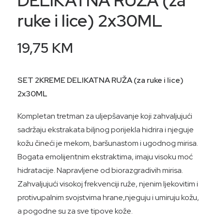
DELIKATNA RUŽA (za
ruke i lice) 2x30ML
19,75
KM
SET 2KREME DELIKATNA RUŽA (za ruke i lice)
2x30ML
Kompletan tretman za uljepšavanje koji zahvaljujući
sadržaju ekstrakata biljnog porijekla hidrira i njeguje
kožu čineći je mekom, baršunastom i ugodnog mirisa.
Bogata emolijentnim ekstraktima, imaju visoku moć
hidratacije. Napravljene od biorazgradivih mirisa.
Zahvaljujući visokoj frekvenciji ruže, njenim ljekovitim i
protivupalnim svojstvima hrane,njeguju i umiruju kožu,
a pogodne su za sve tipove kože.