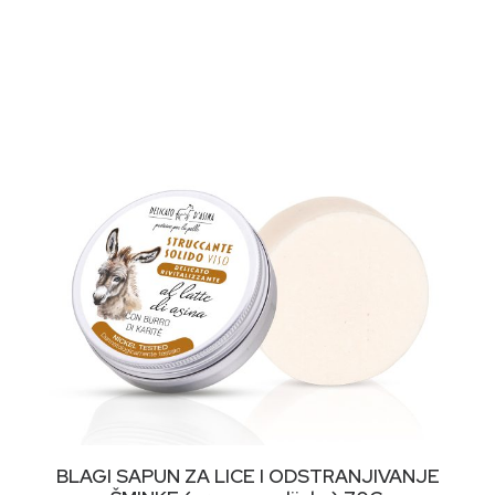
DODAJ U KORPU
BLAGI SAPUN ZA LICE I ODSTRANJIVANJE