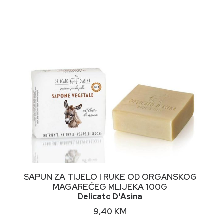
NIMALNA
KSIMALNA
JENA
JENA
DODAJ U KORPU
SAPUN ZA TIJELO I RUKE OD ORGANSKOG
MAGAREĆEG MLIJEKA 100G
Delicato D'Asina
9,40
KM