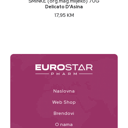
ŠMINKE (org.mag.mlijeko) 70G
Delicato D'Asina
17,95
KM
Naslovna
Web Shop
Brendovi
O nama