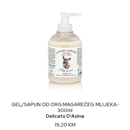
NIMALNA
KSIMALNA
JENA
JENA
DODAJ U KORPU
GEL/SAPUN OD ORG.MAGAREĆEG MLIJEKA-
300ml
Delicato D'Asina
19,20
KM