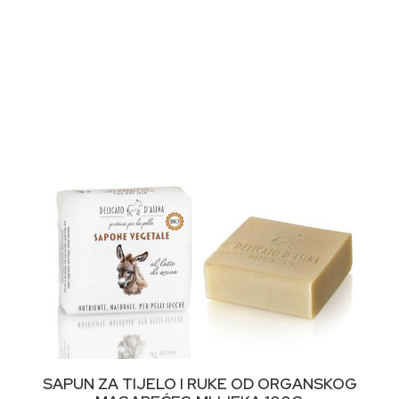
DODAJ U KORPU
SAPUN ZA TIJELO I RUKE OD ORGANSKOG