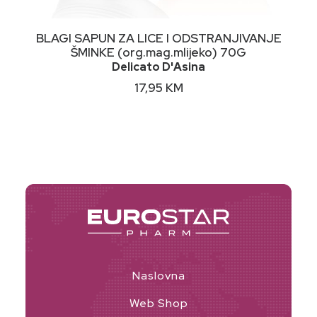
DODAJ U KORPU
BLAGI SAPUN ZA LICE I ODSTRANJIVANJE
ŠMINKE (org.mag.mlijeko) 70G
Delicato D'Asina
17,95
KM
Naslovna
Web Shop