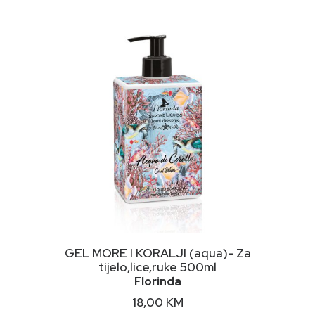
NIMALNA
KSIMALNA
JENA
JENA
DODAJ U KORPU
GEL MORE I KORALJI (aqua)- Za
tijelo,lice,ruke 500ml
Florinda
18,00
KM