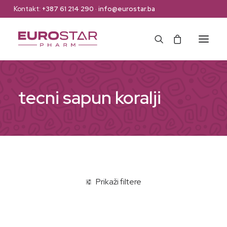
Kontakt:
+387 61 214 290
·
info@eurostar.ba
Naslovna
tecni sapun koralji
Web Shop
Brendovi
O nama
Kontakt
Prikaži filtere