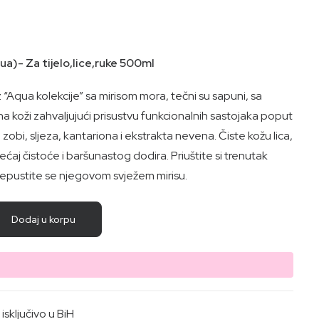
)- Za tijelo,lice,ruke 500ml
z “Aqua kolekcije” sa mirisom mora, tečni su sapuni, sa
koži zahvaljujući prisustvu funkcionalnih sastojaka poput
 zobi, sljeza, kantariona i ekstrakta nevena. Čiste kožu lica,
osjećaj čistoće i baršunastog dodira. Priuštite si trenutak
repustite se njegovom svježem mirisu.
Dodaj u korpu
sključivo u BiH