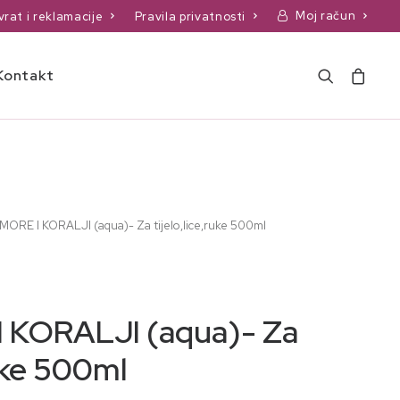
Moj račun
vrat i reklamacije
Pravila privatnosti
Kontakt
MORE I KORALJI (aqua)- Za tijelo,lice,ruke 500ml
 KORALJI (aqua)- Za
ruke 500ml