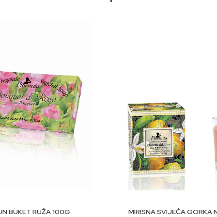
-40 hidrogenizovano ricinusovo ulje, TEA-lauril sulfat, ulje sjeme
akt cvijeta nevena*, ekstrakt cvijeta nevena Kokamidopropil beta
CI 15985, CI 16255, CI 19140. *Organski
DODAJ U KORPU
DODAJ U KORP
UN BUKET RUŽA 100G
MIRISNA SVIJEĆA GORKA