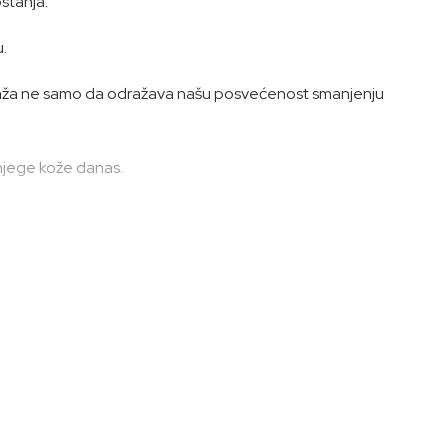
ostanja.
.
mbalaža ne samo da odražava našu posvećenost smanjenju
 njege kože danas.