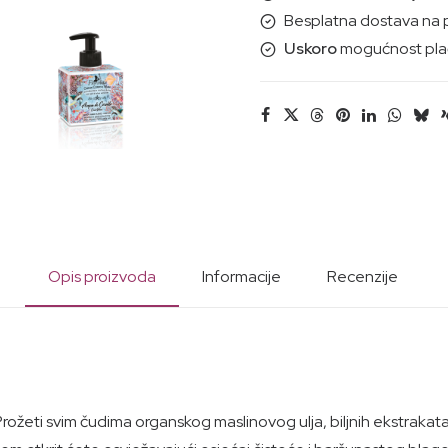
tijelo,lice,ruke
Besplatna dostava na 
500ml
Uskoro
mogućnost plać
količina
Opis proizvoda
Informacije
Recenzije
 Prožeti svim čudima organskog maslinovog ulja, biljnih ekstrakat