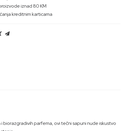
proizvode iznad 80 KM
anja kreditnim karticama
a i biorazgradivih parfema, ovi tečni sapuni nude iskustvo