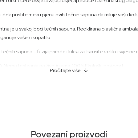
enjem otkrit ćete osvježavajući osjećaj čistoće i baršunastog blag
 dok pustite meku pjenu ovih tečnih sapuna da miluje vašu kožu
identna je u svakoj boci tečnih sapuna. Reciklirana plastična a
egancije vašem kupatilu.
tečnih sapuna —fuzija prirode i luksuza. Iskusite razliku svjesne
. Nema testiranja na životinjama. 100% Ekološki proizvod.
Pročitajte više
n i neven*. *Organski
Povezani proizvodi