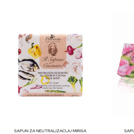
Aqua, natrijum koceth sulfat, glicerin, natrijum hlorid, PEG
Hypericum perforatum, cvijet/list/stabljika ekstrakt, ekstr
kiselina, geraniol, limonen, kalijum sorbat, benzil alkohol, 
DODAJ U KORPU
SAP
SAPUN ZA NEUTRALIZACIJU MIRISA