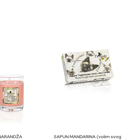
nki Simmondsia Chinensis, ekstrakt lista malve Sylvestris,
in, fenoksietanol, natrijum Benzoat, linalool, limunska
U
DODAJ U KORPU
 NARANDŽA
SAPUN MANDARINA (volim svog