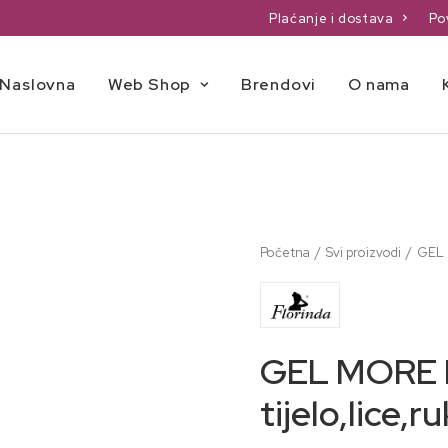
Plaćanje i dostava
Po
Naslovna
Web Shop
Brendovi
O nama
Početna
Svi proizvodi
GEL 
GEL MORE I
tijelo,lice,