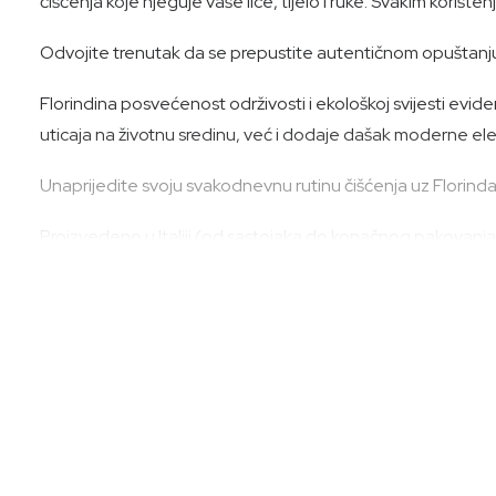
čišćenja koje njeguje vaše lice, tijelo i ruke. Svakim korišt
Odvojite trenutak da se prepustite autentičnom opuštanju
Florindina posvećenost održivosti i ekološkoj svijesti ev
uticaja na životnu sredinu, već i dodaje dašak moderne el
Unaprijedite svoju svakodnevnu rutinu čišćenja uz Florinda 
Proizvedeno u Italiji (od sastojaka do konačnog pakovanja)
Način upotrebe:
Nanesite na vlažnu kožu, nježno umasirajte i isperite.
Funkcionalni sastojci:
Maslinovo ulje*, aloe vera*, ekstrakti zobi*, sljez, kantario
Sastojci: