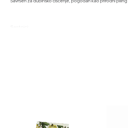
Savršen za dubinsko čišćenje, pogodan kao prirodni piling 
Sastojci:
Naznačeni na pakovanju