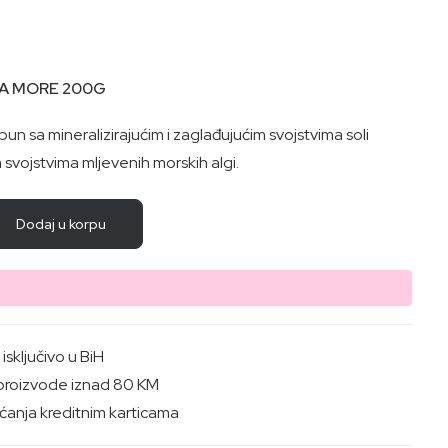
LA MORE 200G
pun sa mineralizirajućim i zaglađujućim svojstvima soli
 svojstvima mljevenih morskih algi.
Dodaj u korpu
sključivo u BiH
proizvode iznad 80 KM
anja kreditnim karticama