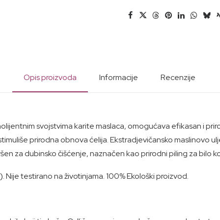
Opis proizvoda
Informacije
Recenzije
emolijentnim svojstvima karite maslaca, omogućava efikasan i pr
e stimuliše prirodna obnova ćelija. Ekstradjevičansko maslinovo u
šen za dubinsko čišćenje, naznačen kao prirodni piling za bilo k
 Nije testirano na životinjama. 100% Ekološki proizvod.