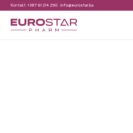
Kontakt:
+387 61 214 290
·
info@eurostar.ba