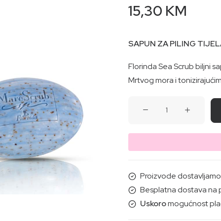
15,30
KM
SAPUN ZA PILING TIJE
Florinda Sea Scrub biljni sa
Mrtvog mora i tonizirajućim
SAPUN
ZA
PILING
TIJELA
MORE
200G
Proizvode dostavljamo i
količina
Besplatna dostava na 
Uskoro
mogućnost plać