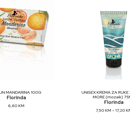
This
product
DODAJ U KORPU
ODABERI OPCIJ
UN MANDARINA 100G
UNISEX KREMA ZA RUKE
has
MORE (mozaik) 75
Florinda
multiple
Florinda
6,60
KM
variants.
7,50
KM
–
17,20
K
The
options
may