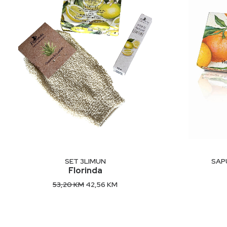
DODAJ U KORPU
SET 3LIMUN
SAP
Florinda
Original
Current
53,20
KM
42,56
KM
price
price
was:
is:
53,20 KM.
42,56 KM.