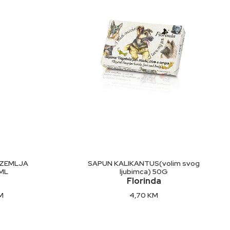
E
DODAJ U KORPU
 ZEMLJA
SAPUN KALIKANTUS(volim svog
ML
ljubimca) 50G
Florinda
Price
M
4,70
KM
range:
7,50 KM
through
17,20 KM