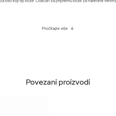
za bilo koji tip kože. Odličan za pripremu kože za naredne tretm
Pročitajte više
Povezani proizvodi