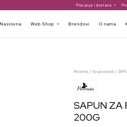
Plaćanje i dostava
Po
Naslovna
Web Shop
Brendovi
O nama
Početna
Svi proizvodi
SAPU
SAPUN ZA 
200G