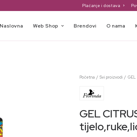
Plaćanje i dostava
Po
Naslovna
Web Shop
Brendovi
O nama
Početna
Svi proizvodi
GEL C
GEL CITRUS
tijelo,ruke,