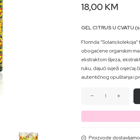
18,00
KM
GEL CITRUS U CVATU (sola
Florinda “Solaris kolekcija
obogaćene organskim mas
ekstraktom šljeza, ekstrakt
ruku, dajući svježi osjećaj 
autentičnog opuštanja i pr
GEL
CITRUS
U
CVATU
(solaris)-
Za
Proizvode dostavljamo i