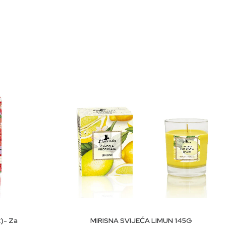
opaea (masline)*, sok od lista aloe barbadensis*, ekstrakt
alendula officinalis ekstrakt cvijeća*, parfem (miris),
n, linalil acetat, filtrat lizata fermenta Saccharomyces,
U
DODAJ U KORPU
)- Za
MIRISNA SVIJEĆA LIMUN 145G