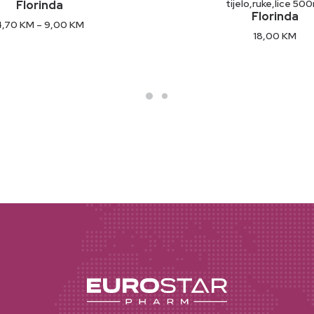
tijelo,ruke,lice 50
Florinda
Florinda
Price
4,70
KM
–
9,00
KM
range:
18,00
KM
4,70 KM
through
9,00 KM