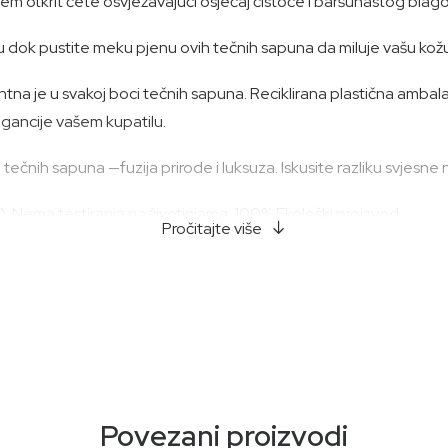
enjem otkrit ćete osvježavajući osjećaj čistoće i baršunastog blag
 dok pustite meku pjenu ovih tečnih sapuna da miluje vašu kožu
identna je u svakoj boci tečnih sapuna. Reciklirana plastična a
egancije vašem kupatilu.
tečnih sapuna —fuzija prirode i luksuza. Iskusite razliku svjesne
. Nema testiranja na životinjama. 100% Ekološki proizvod.
Pročitajte više
sljez, kantarion neven*, *Organski
Povezani proizvodi