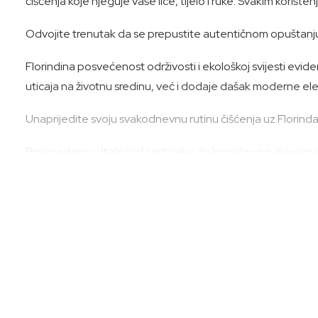
čišćenja koje njeguje vaše lice, tijelo i ruke. Svakim korišt
Odvojite trenutak da se prepustite autentičnom opuštanju
Florindina posvećenost održivosti i ekološkoj svijesti ev
uticaja na životnu sredinu, već i dodaje dašak moderne el
Unaprijedite svoju svakodnevnu rutinu čišćenja uz Florinda 
Proizvedeno u Italiji (od sastojaka do konačnog pakovanja)
Način upotrebe:
Nanesite na vlažnu kožu, nežno umasirajte i isperite.
Funkcionalni sastojci:
Maslinovo ulje*, aloe vera*, ekstrakti zobi*,citrusi,badem, 
Sastojci: