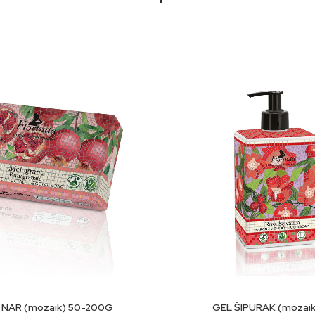
in, TEA-lauril sulfat, kokamidopropil betain, voćno ulje Olea eur
 (sljez), ekstrakt cvijeta/listova/stabljike Hypericum perforatum, C
il acetiloktahidronaftalen, ulje od kore citrusa aurantium, limone
ohol.
ODABERI OPCIJE
DODAJ U KORP
NAR (mozaik) 50-200G
GEL ŠIPURAK (mozaik