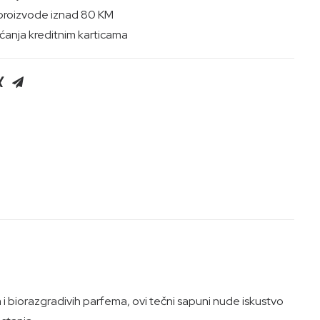
proizvode iznad 80 KM
anja kreditnim karticama
a i biorazgradivih parfema, ovi tečni sapuni nude iskustvo