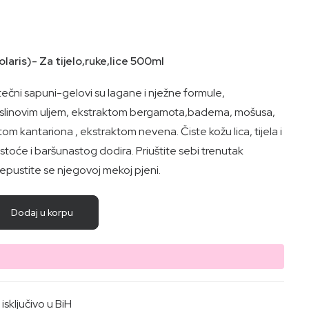
ris)- Za tijelo,ruke,lice 500ml
” tečni sapuni-gelovi su lagane i nježne formule,
linovim uljem, ekstraktom bergamota,badema, mošusa,
om kantariona , ekstraktom nevena. Čiste kožu lica, tijela i
čistoće i baršunastog dodira. Priuštite sebi trenutak
epustite se njegovoj mekoj pjeni.
Dodaj u korpu
sključivo u BiH