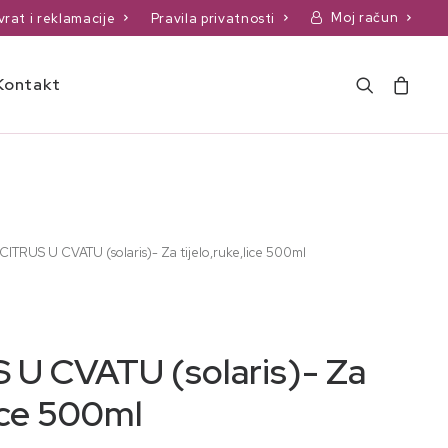
Moj račun
vrat i reklamacije
Pravila privatnosti
Kontakt
ITRUS U CVATU (solaris)- Za tijelo,ruke,lice 500ml
 U CVATU (solaris)- Za
lice 500ml