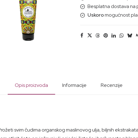
tijelo,ruke,lice
Besplatna dostava na 
500ml
Uskoro
mogućnost plać
količina
Opis proizvoda
Informacije
Recenzije
 Prožeti svim čudima organskog maslinovog ulja, biljnih ekstrakat