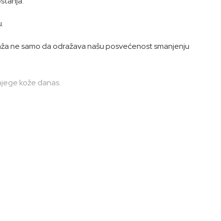
ostanja.
.
mbalaža ne samo da odražava našu posvećenost smanjenju
 njege kože danas.