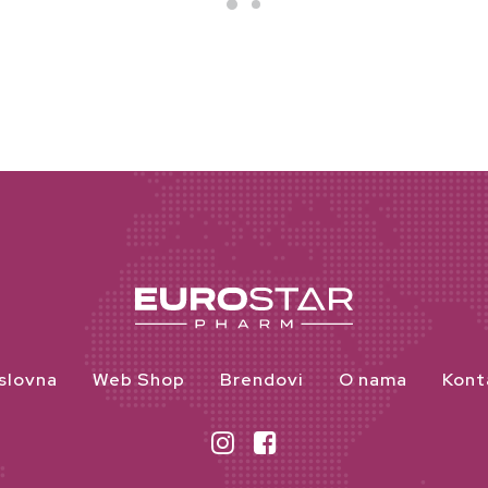
slovna
Web Shop
Brendovi
O nama
Kont