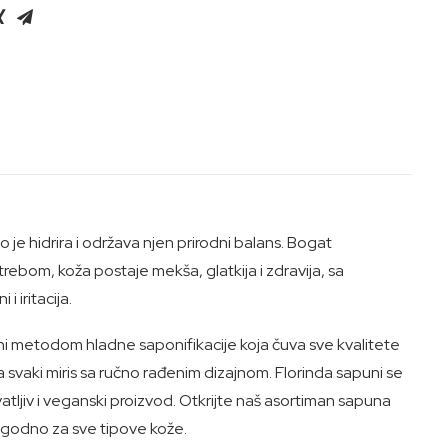
o je hidrira i održava njen prirodni balans. Bogat
ebom, koža postaje mekša, glatkija i zdravija, sa
 iritacija.
eni metodom hladne saponifikacije koja čuva sve kvalitete
 za svaki miris sa ručno rađenim dizajnom. Florinda sapuni se
vatljiv i veganski proizvod. Otkrijte naš asortiman sapuna
Pogodno za sve tipove kože.