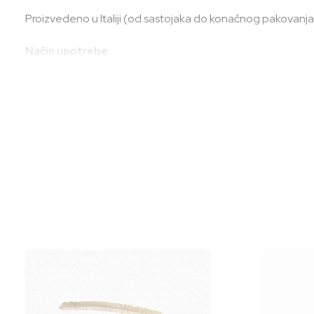
Proizvedeno u Italiji (od sastojaka do konačnog pakovanja).
Način upotrebe:
Nanesite na vlažnu kožu, nježno masirajte i isperite.
Sastojci:
Naznačeni na ambalaži