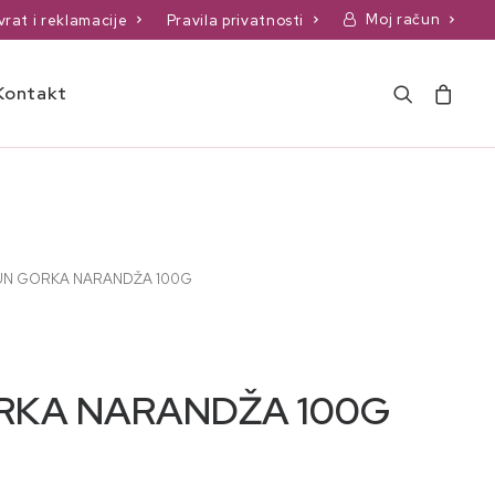
Moj račun
vrat i reklamacije
Pravila privatnosti
Kontakt
UN GORKA NARANDŽA 100G
RKA NARANDŽA 100G