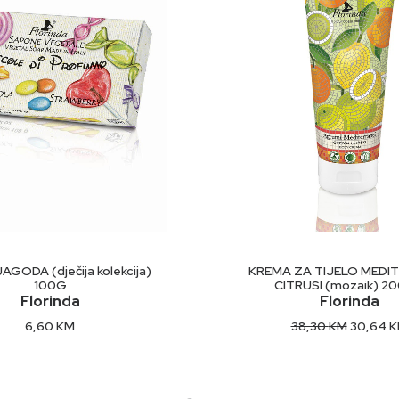
DODAJ U KORPU
DODAJ U KORP
GODA (dječija kolekcija)
KREMA ZA TIJELO MEDI
100G
CITRUSI (mozaik) 2
Florinda
Florinda
Original
6,60
KM
38,30
KM
30,64
K
price
was:
38,30 K