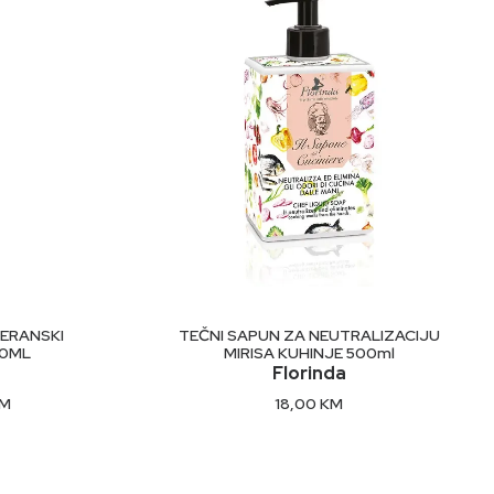
U
DODAJ U KORPU
TERANSKI
TEČNI SAPUN ZA NEUTRALIZACIJU
00ML
MIRISA KUHINJE 500ml
Florinda
Current
M
18,00
KM
price
is:
M.
30,64 KM.