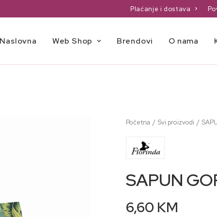
Plaćanje i dostava
Po
Naslovna
Web Shop
Brendovi
O nama
Početna
Svi proizvodi
SAP
SAPUN GO
6,60
KM