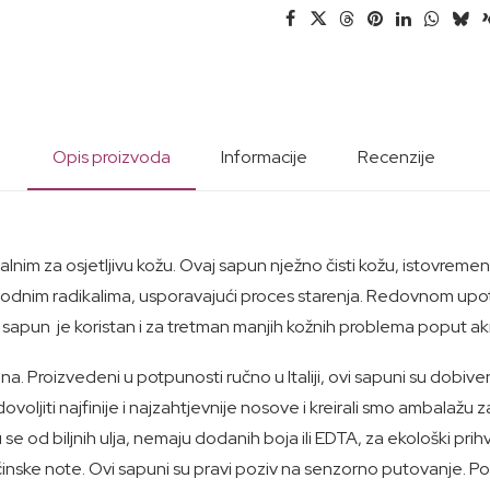
Opis proizvoda
Informacije
Recenzije
dealnim za osjetljivu kožu. Ovaj sapun nježno čisti kožu, istovremen
bodnim radikalima, usporavajući proces starenja. Redovnom upotr
apun je koristan i za tretman manjih kožnih problema poput akni i
a. Proizvedeni u potpunosti ručno u Italiji, ovi sapuni su dobiv
adovoljiti najfinije i najzahtjevnije nosove i kreirali smo ambalažu
se od biljnih ulja, nemaju dodanih boja ili EDTA, za ekološki prih
začinske note. Ovi sapuni su pravi poziv na senzorno putovanje. 