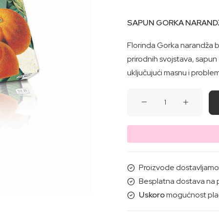
SAPUN GORKA NARAND
Florinda Gorka narandža bilj
prirodnih svojstava, sapun
uključujući masnu i proble
SAPUN
GORKA
NARANDŽA
100G
količina
Proizvode dostavljamo i
Besplatna dostava na 
Uskoro
mogućnost plać