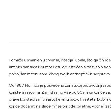
Pomaže u smanjenju crvenila, iritacija i upala, što ga čini i
antioksidansima koji štite kožu od oštećenja izazvanih slo
poboljšanim tonusom. Zbog svojih antiseptičkih svojstava, s
Od 1987. Florinda je posvećena zanatskoj proizvodnji sapun
korištenih sirovina. Zamislili smo više od 80 mirisa koji će z
prave koristeći samo sastojke vrhunskog kvaliteta. Dobijaju 
koji će dočarati najslađe mirise prirode: cvjetne, voćne i 