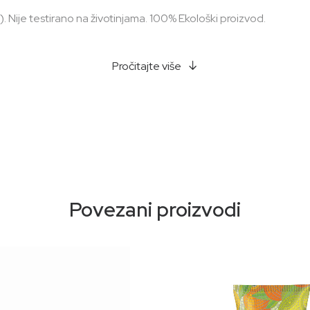
 Nije testirano na životinjama. 100% Ekološki proizvod.
Pročitajte više
Povezani proizvodi