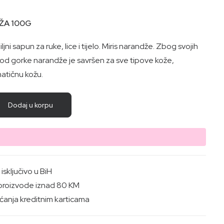
ŽA 100G
ni sapun za ruke, lice i tijelo. Miris narandže. Zbog svojih
 od gorke narandže je savršen za sve tipove kože,
matičnu kožu.
Dodaj u korpu
sključivo u BiH
proizvode iznad 80 KM
anja kreditnim karticama