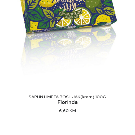
Ekološki proizvod.
Način upotrebe:
Nanesite na vlažnu kožu, nježno masirajte i isperite.
Sastojci:
Naznačeni na ambalaži
DODAJ U KORPU
SAPUN LIMETA BOSILJAK(krem) 100G
Florinda
6,60
KM