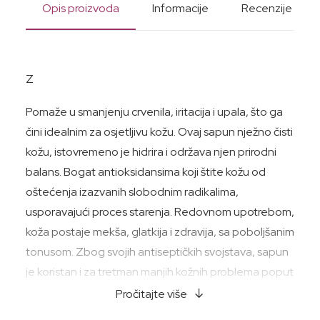
Opis proizvoda
Informacije
Recenzije
Z
Pomaže u smanjenju crvenila, iritacija i upala, što ga
čini idealnim za osjetljivu kožu. Ovaj sapun nježno čisti
kožu, istovremeno je hidrira i održava njen prirodni
balans. Bogat antioksidansima koji štite kožu od
oštećenja izazvanih slobodnim radikalima,
usporavajući proces starenja. Redovnom upotrebom,
koža postaje mekša, glatkija i zdravija, sa poboljšanim
tonusom. Zbog svojih antiseptičkih svojstava, sapun
je koristan i za tretman manjih kožnih problema poput
akni i iritacija.
Pročitajte više