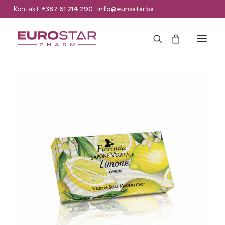
Kontakt:
+387 61 214 290
·
info@eurostar.ba
Naslovna
Web Shop
Brendovi
O nama
Kontakt