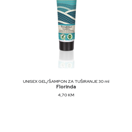
Sastojci:
Natrijum palmat, natrijum palmini kernelat, voda
(voda), parfem (miris), kiselina palminog jezgra,
glicerin, natrijum hlorid, tetranatrijum etidronat.
DODAJ U KORPU
UNISEX GEL/ŠAMPON ZA TUŠIRANJE 30 ml
Florinda
4,70
KM