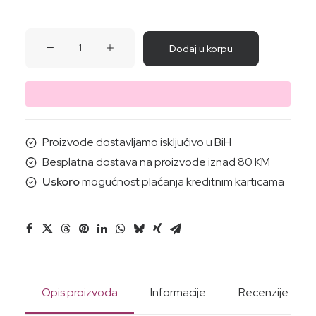
SAPUN
Dodaj u korpu
MEDITERANSKI
CITRUSI
(mozaik)
50/100/200G
količina
Proizvode dostavljamo isključivo u BiH
Besplatna dostava na proizvode iznad 80 KM
Uskoro
mogućnost plaćanja kreditnim karticama
Opis proizvoda
Informacije
Recenzije