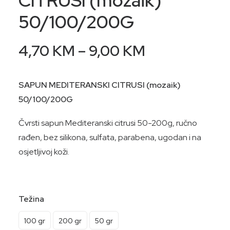
CITRUSI (mozaik)
50/100/200G
Price
4,70
KM
–
9,00
KM
range:
4,70 KM
SAPUN MEDITERANSKI CITRUSI (mozaik)
through
50/100/200G
9,00 KM
Čvrsti sapun Mediteranski citrusi 50-200g, ručno
rađen, bez silikona, sulfata, parabena, ugodan i na
osjetljivoj koži.
Težina
100 gr
200 gr
50 gr