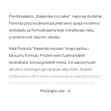
Predstavljamo „Italijanske mozaike“, najnoviji dodatak
Florinda proizvodima koja prekrasno spaja modernu
ambalažu sa formulacijama koje odražavaju našu
posvećenost i ljepoti i okolišu.
Naši Florinda “Italijanski mozaici” imaju nježnu i
luksuznu formulu. Prožeti svim čudima biljnih
ekstrakata i biorazgradivih mirisa, ovi sapuni nude
iskustvo čišćenja koje njeguje vašu kožu. Svakim
korištenjem otkrit ćete osvježavajući osjećaj čistoće i
baršunastog dodira, bez zatezanja i iritacije kože.
Pročitajte više
Odvojite trenutak da se prepustite autentičnom
opuštanju dok pustite meku pjenu ovih sapuna da
miluju vašu kožu. Vjerujemo u moć brige o sebi, a