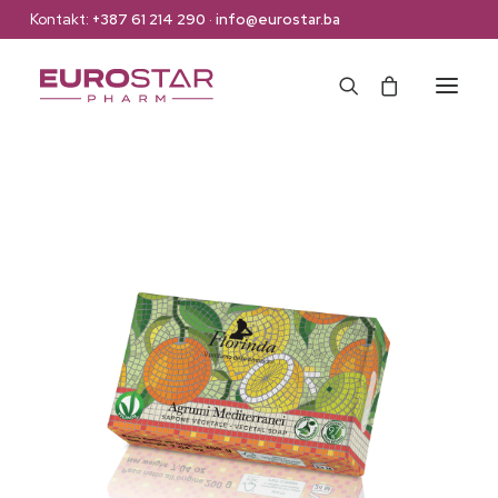
Kontakt:
+387 61 214 290
·
info@eurostar.ba
Naslovna
Web Shop
Brendovi
O nama
Kontakt