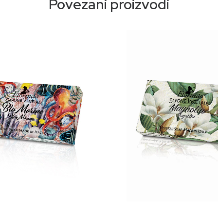
Povezani proizvodi
 ulje, organski rižin škrob, hijaluronska kiselina i vitamin E.
tearil alkohol, cetearil olivat, sorbitan olivat, gliceril stearat
, fenoksietanol, parfem (Miris), ksantan guma, kalijum sorbat, feneti
i/Organsk