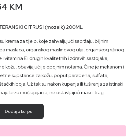
inal
Current
64
KM
e
price
:
is:
TERANSKI CITRUSI (mozaik) 200ML
30 KM.
30,64 KM.
 su krema za tijelo, koje zahvaljujući sadržaju, biljnim
ea maslaca, organskog maslinovog ulja, organskog rižinog
 i vitamina E i drugih kvalitetnih i zdravih sastojaka,
ane kožu, obavijajući je opojnim notama. Čine je mekanom i
etne supstance za kožu, poput parabena, sulfata,
eštačkih boja. Užitak su nakon kupanja ili tuširanja za istinski
Imaju brzu moć upijanja, ne ostavljajući masni trag.
Dodaj u korpu