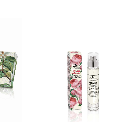
, voćno ulje Olea Europaea (maslina)*, Oryza sativa (pirinač)
l alkohol, natrijum benzoat, kaprilil glikol, citral, alfa-