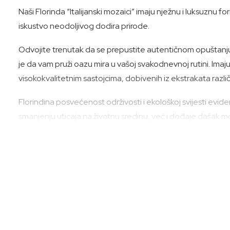
Naši Florinda “Italijanski mozaici” imaju nježnu i luksuznu 
iskustvo neodoljivog dodira prirode.
Odvojite trenutak da se prepustite autentičnom opuštanju d
je da vam pruži oazu mira u vašoj svakodnevnoj rutini. Imaju
visokokvalitetnim sastojcima, dobivenih iz ekstrakata različi
Florindina posvećenost održivosti i ekološkoj svijesti evi
smanjenju uticaja na životnu sredinu, već i dodaje dašak 
Unaprijedite svoju svakodnevnu rutinu uz Florinda kreme za t
Proizvedeno u Italiji (od sastojaka do konačnog pakovanja)
Način upotrebe:
Nanesite nakon kupanja ili tuširanja na suhu kožu i masiraj