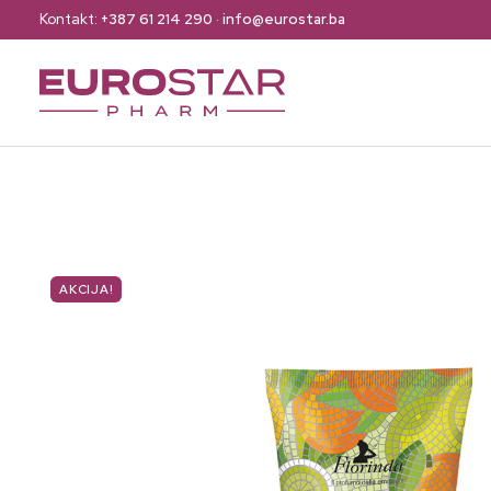
Kontakt:
+387 61 214 290
·
info@eurostar.ba
AKCIJA!