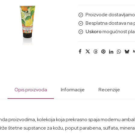
CITRUSI
(mozaik)
Proizvode dostavljamo i
200ML
Besplatna dostava na 
količina
Uskoro
mogućnost plać
Opis proizvoda
Informacije
Recenzije
rinda proizvodima, kolekcija koja prekrasno spaja modernu ambal
rže štetne supstance za kožu, poput parabena, sulfata, mineralnih