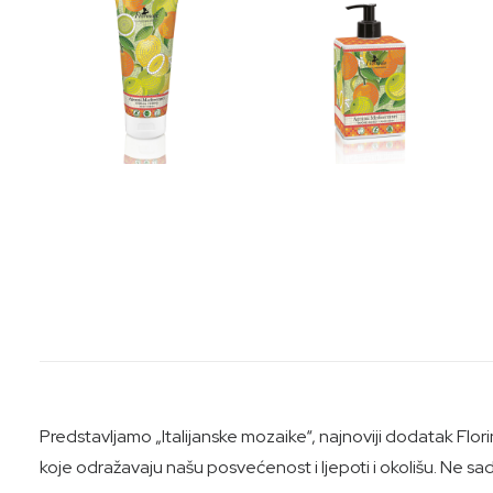
Predstavljamo „Italijanske mozaike“, najnoviji dodatak Flo
koje odražavaju našu posvećenost i ljepoti i okolišu. Ne sad