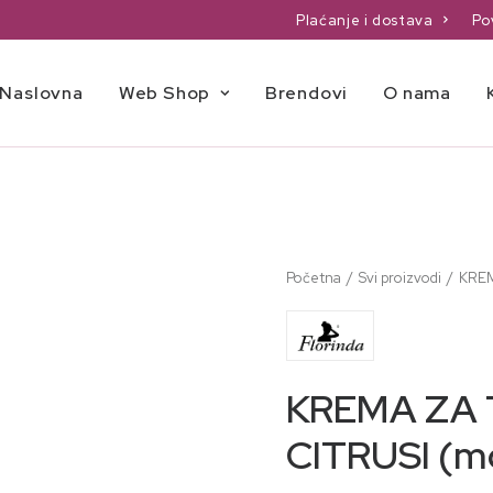
Plaćanje i dostava
Po
Naslovna
Web Shop
Brendovi
O nama
Početna
Svi proizvodi
KREM
KREMA ZA 
CITRUSI (m