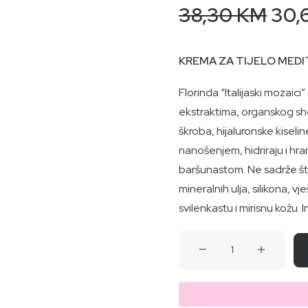
Orig
38,30
KM
30,
pric
was
KREMA ZA TIJELO MEDI
38,
Florinda “Italijaski mozaici”
ekstraktima, organskog sh
škroba, hijaluronske kiseline
nanošenjem, hidriraju i hr
baršunastom. Ne sadrže št
mineralnih ulja, silikona, vj
svilenkastu i mirisnu kožu. 
KREMA
ZA
TIJELO
MEDITERANSKI