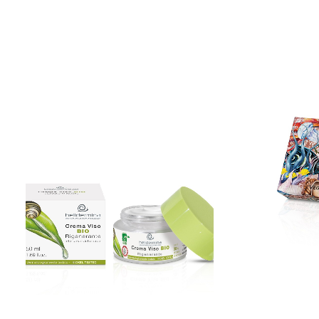
Funkcionalni sastojci:
Ekstrakti biljnih ulja, organski shea puter, organsko maslinovo
Sastojci:
Aqua (voda), glicerin, butyrospermum Parkii (šea) maslac*, ce
škrob*, limun Ekstrakt, natrijum hijaluronat, tokoferil acetat
izometil jonon, linalol, limonen, benzil benzoat. *Organsk