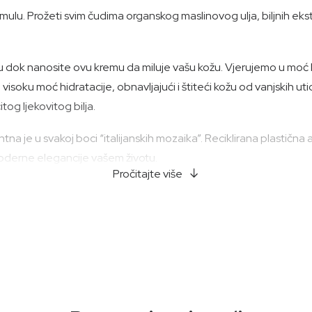
formulu. Prožeti svim čudima organskog maslinovog ulja, biljnih e
ok nanosite ovu kremu da miluje vašu kožu. Vjerujemo u moć brig
 visoku moć hidratacije, obnavljajući i štiteći kožu od vanjskih u
tog ljekovitog bilja.
dentna je u svakoj boci “italijanskih mozaika”. Reciklirana plas
moderne elegancije vašem životu.
Pročitajte više
ijelo „Italian Mosaics”—fuzija prirode i luksuza. Iskusite razlik
. Nema testiranja na životinjama. 100% Ekološki proizvod.
te dok se potpuno ne upije.