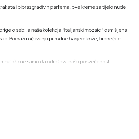
kstrakata i biorazgradivih parfema, ove kreme za tijelo nude
e o sebi, a naša kolekcija “Italijanski mozaici” osmišljena
ticaja. Pomažu očuvanju prirodne barijere kože, hraneći je
tična ambalaža ne samo da odražava našu posvećenost
u svjesne njege kože danas.