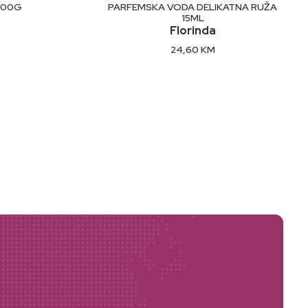
U
DODAJ U KORPU
100G
PARFEMSKA VODA DELIKATNA RUŽA
15ML
Florinda
24,60
KM