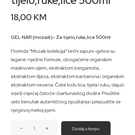
tijelo,ruke,lice 500ml
18,00
KM
GEL NAR (mozaik)- Za tijelo,ruke,lice 500ml
Florinda “Mozaik kolekcija” tečni sapuni-gelovi su
lagane i nježne formule, obogaćene organskim
maslinovim uljem, ekstraktom bergamota,
ekstraktom šljeza, ekstraktom kantariona i organskim
ekstraktom nevena. Čiste kožu lica, tijela i ruku, dajući
svježi osjećaj čistoće i baršunastog dodira. Priuštite
sebi trenutak autentičnog opuštanja i prepustite se
njegovoj mekoj pjeni.
GEL
Dodaj u korpu
NAR