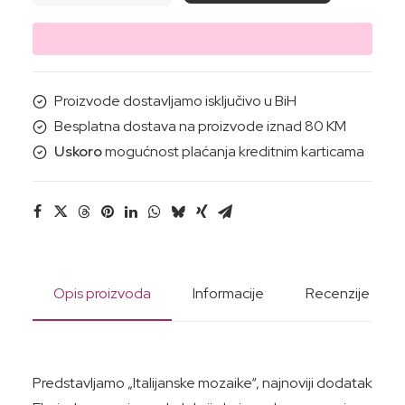
(mozaik)-
Za
tijelo,ruke,lice
500ml
Proizvode dostavljamo isključivo u BiH
količina
Besplatna dostava na proizvode iznad 80 KM
Uskoro
mogućnost plaćanja kreditnim karticama
Opis proizvoda
Informacije
Recenzije
Predstavljamo „Italijanske mozaike“, najnoviji dodatak