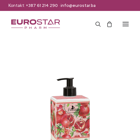
Kontakt:
+387 61 214 290
·
info@eurostar.ba
Naslovna
Web Shop
Brendovi
O nama
Kontakt