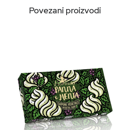
da vam pruži oazu mira u vašoj svakodnevnoj rutini.
Povezani proizvodi
Florindina posvećenost održivosti i ekološkoj svijesti
evidentna je u svakoj boci “italijanskih mozaika”.
Reciklirana plastična ambalaža ne samo da odražava
našu posvećenost smanjenju uticaja na životnu
sredinu, već i dodaje dašak moderne elegancije
vašem kupatilu.
Unaprijedite svoju svakodnevnu rutinu čišćenja uz
Florinda tečnih sapuna „Italian Mosaics”—fuzija
prirode i luksuza. Iskusite razliku svjesne njege kože
danas.
Proizvedeno u Italiji (od sastojaka do konačnog
pakovanja). Nema testiranja na životinjama. 100%
Ekološki proizvod.