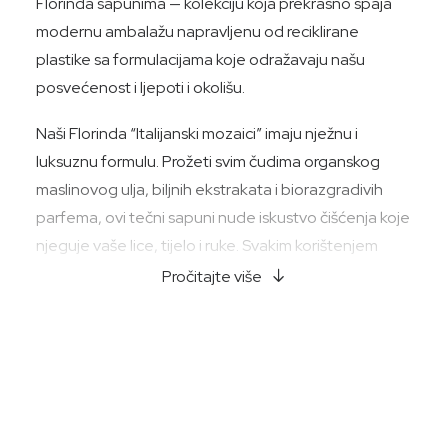
Florinda sapunima — kolekciju koja prekrasno spaja
modernu ambalažu napravljenu od reciklirane
plastike sa formulacijama koje odražavaju našu
posvećenost i ljepoti i okolišu.
Naši Florinda “Italijanski mozaici” imaju nježnu i
luksuznu formulu. Prožeti svim čudima organskog
maslinovog ulja, biljnih ekstrakata i biorazgradivih
parfema, ovi tečni sapuni nude iskustvo čišćenja koje
njeguje vaše lice, tijelo i ruke. Svakim korištenjem
otkrit ćete osvježavajući osjećaj čistoće i
Pročitajte više
baršunastog blagostanja.
Odvojite trenutak da se prepustite autentičnom
opuštanju dok pustite meku pjenu ovih tečnih
sapuna da miluje vašu kožu. Vjerujemo u moć brige o
sebi, a naša kolekcija “Italijanski mozaici” osmišljena je