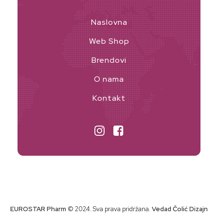
Fenoksietanol, natrijum benzoat, limunska kiselina,
heksil cinamal, benzil salicilat, alfa-izometil jonon,
Naslovna
hidroksicitronelal, linalil acetat, benzil alkohol,
Web Shop
limonen, linalool, kalijum sorbat. *Organski/Organski
Brendovi
O nama
Kontakt
EUROSTAR Pharm
© 2024. Sva prava pridržana.
Vedad Čolić Dizajn