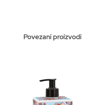
sapuni su dobiveni metodom hladne saponifikacije
koja čuva sve kvalitete korištenih sirovina. Zamislili
smo više od 80 mirisa koji će zadovoljiti najfinije i
najzahtjevnije nosove i kreirali smo ambalažu za svaki
miris sa ručno rađenim dizajnom. Florinda sapuni se
prave koristeći samo sastojke vrhunskog kvaliteta.
Povezani proizvodi
Dobijaju se od biljnih ulja, nemaju dodanih boja ili
EDTA, za ekološki prihvatljiv i veganski proizvod.
Otkrijte naš asortiman sapuna koji će dočarati
najslađe mirise prirode: cvjetne, voćne i začinske
note. Ovi sapuni su pravi poziv na senzorno
putovanje. Pogodno za sve tipove kože.
Proizvedeno u Italiji (od sastojaka do konačnog
pakovanja). Nije testirano na životinjama. 100%
Ekološki proizvod.