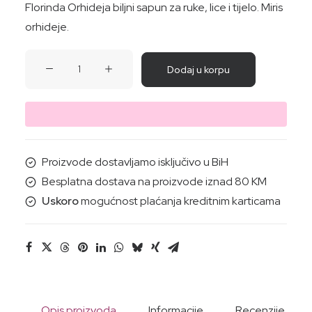
Florinda Orhideja biljni sapun za ruke, lice i tijelo. Miris
orhideje.
SAPUN
Dodaj u korpu
ORHIDEJA
100G
količina
Proizvode dostavljamo isključivo u BiH
Besplatna dostava na proizvode iznad 80 KM
Uskoro
mogućnost plaćanja kreditnim karticama
Opis proizvoda
Informacije
Recenzije