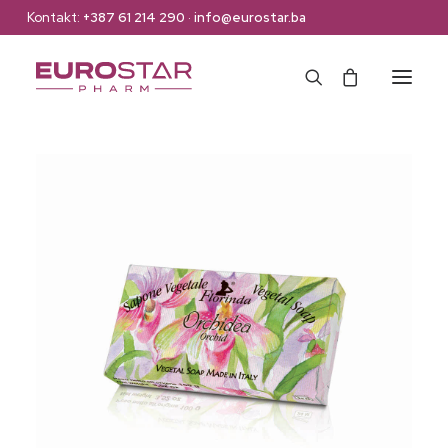
Kontakt:
+387 61 214 290
·
info@eurostar.ba
Naslovna
Web Shop
Brendovi
O nama
Kontakt