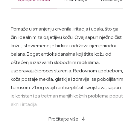
Pomaže u smanjenju crvenila, iritacija i upala, što ga
čini idealnim za osjetljivu kožu. Ovaj sapun nježno čisti
kožu, istovremeno je hidrira i održava njen prirodni
balans. Bogat antioksidansima koji štite kožu od
oštećenja izazvanih slobodnim radikalima,
usporavajući proces starenja. Redovnom upotrebom,
koža postaje mekša, glatkija i zdravija, sa poboljšanim
tonusom. Zbog svojih antiseptičkih svojstava, sapun
je koristan i za tretman manjih kožnih problema poput
akni i iritacija.
Od 1987. Florinda je posvećena zanatskoj proizvodnji
Pročitajte više
sapuna. Proizvedeni u potpunosti ručno u Italiji, ovi