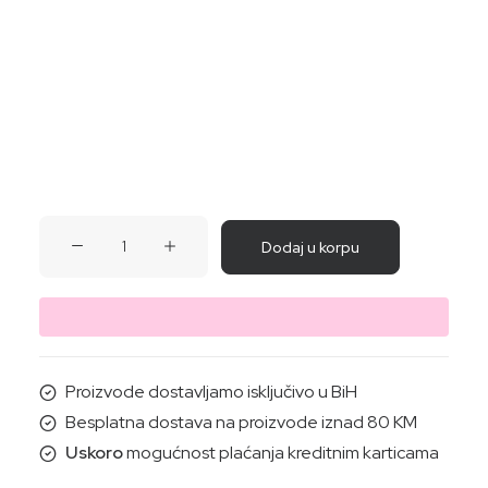
KREMA
Dodaj u korpu
ZA
TIJELO
SA
ORG.
MAGAREĆIM
Proizvode dostavljamo isključivo u BiH
MLIJEKOM
Besplatna dostava na proizvode iznad 80 KM
200ML
Uskoro
mogućnost plaćanja kreditnim karticama
količina