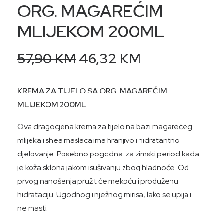
ORG. MAGAREĆIM
MLIJEKOM 200ML
Original
Current
57,90
KM
46,32
KM
price
price
was:
is:
KREMA ZA TIJELO SA ORG. MAGAREĆIM
57,90 KM.
46,32 KM.
MLIJEKOM 200ML
Ova dragocjena krema za tijelo na bazi magarećeg
mlijeka i shea maslaca ima hranjivo i hidratantno
djelovanje. Posebno pogodna za zimski period kada
je koža sklona jakom isušivanju zbog hladnoće. Od
prvog nanošenja pružit će mekoću i produženu
hidrataciju. Ugodnog i nježnog mirisa, lako se upija i
ne masti.