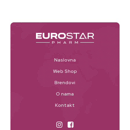
options
through
9,00 KM
may
be
chosen
on
the
product
page
Naslovna
Web Shop
Brendovi
O nama
Kontakt