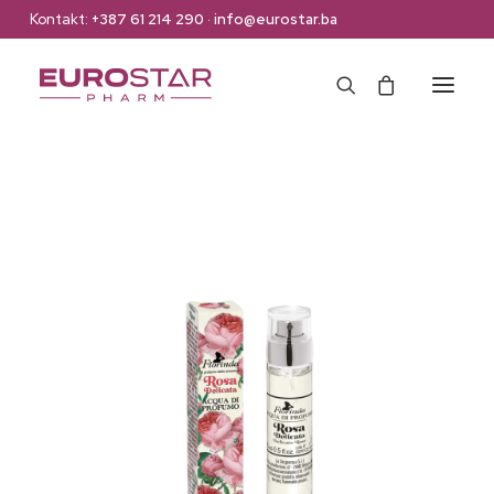
Kontakt:
+387 61 214 290
·
info@eurostar.ba
Naslovna
Web Shop
Brendovi
O nama
Kontakt