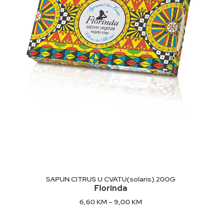
This
product
ODABERI OPCIJE
SAPUN CITRUS U CVATU(solaris) 200G
has
Florinda
multiple
Price
6,60
KM
–
9,00
KM
variants.
range:
The
6,60 KM