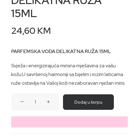
DELIKATNA RUŽA
15ML
24,60
KM
PARFEMSKA VODA DELIKATNA RUŽA 15ML
Svježa i energizirajuća mirisna mješavina za vašu
kožu.U savršenoj harmoniji sa bijelim i rozim laticama
ruže ostavlja na Vašoj koži nezaboravan nježan miris.
PARFEMSKA
Dodaj u korpu
VODA
DELIKATNA
RUŽA
15ML